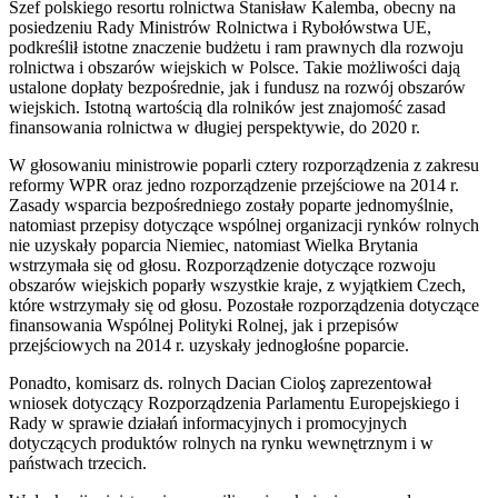
Szef polskiego resortu rolnictwa Stanisław Kalemba, obecny na
posiedzeniu Rady Ministrów Rolnictwa i Rybołówstwa UE,
podkreślił istotne znaczenie budżetu i ram prawnych dla rozwoju
rolnictwa i obszarów wiejskich w Polsce. Takie możliwości dają
ustalone dopłaty bezpośrednie, jak i fundusz na rozwój obszarów
wiejskich. Istotną wartością dla rolników jest znajomość zasad
finansowania rolnictwa w długiej perspektywie, do 2020 r.
W głosowaniu ministrowie poparli cztery rozporządzenia z zakresu
reformy WPR oraz jedno rozporządzenie przejściowe na 2014 r.
Zasady wsparcia bezpośredniego zostały poparte jednomyślnie,
natomiast przepisy dotyczące wspólnej organizacji rynków rolnych
nie uzyskały poparcia Niemiec, natomiast Wielka Brytania
wstrzymała się od głosu. Rozporządzenie dotyczące rozwoju
obszarów wiejskich poparły wszystkie kraje, z wyjątkiem Czech,
które wstrzymały się od głosu. Pozostałe rozporządzenia dotyczące
finansowania Wspólnej Polityki Rolnej, jak i przepisów
przejściowych na 2014 r. uzyskały jednogłośne poparcie.
Ponadto, komisarz ds. rolnych Dacian Cioloş zaprezentował
wniosek dotyczący Rozporządzenia Parlamentu Europejskiego i
Rady w sprawie działań informacyjnych i promocyjnych
dotyczących produktów rolnych na rynku wewnętrznym i w
państwach trzecich.