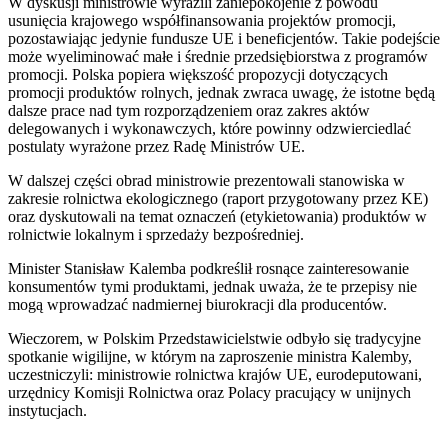
W dyskusji ministrowie wyrazili zaniepokojenie z powodu
usunięcia krajowego współfinansowania projektów promocji,
pozostawiając jedynie fundusze UE i beneficjentów. Takie podejście
może wyeliminować małe i średnie przedsiębiorstwa z programów
promocji. Polska popiera większość propozycji dotyczących
promocji produktów rolnych, jednak zwraca uwagę, że istotne będą
dalsze prace nad tym rozporządzeniem oraz zakres aktów
delegowanych i wykonawczych, które powinny odzwierciedlać
postulaty wyrażone przez Radę Ministrów UE.
W dalszej części obrad ministrowie prezentowali stanowiska w
zakresie rolnictwa ekologicznego (raport przygotowany przez KE)
oraz dyskutowali na temat oznaczeń (etykietowania) produktów w
rolnictwie lokalnym i sprzedaży bezpośredniej.
Minister Stanisław Kalemba podkreślił rosnące zainteresowanie
konsumentów tymi produktami, jednak uważa, że te przepisy nie
mogą wprowadzać nadmiernej biurokracji dla producentów.
Wieczorem, w Polskim Przedstawicielstwie odbyło się tradycyjne
spotkanie wigilijne, w którym na zaproszenie ministra Kalemby,
uczestniczyli: ministrowie rolnictwa krajów UE, eurodeputowani,
urzędnicy Komisji Rolnictwa oraz Polacy pracujący w unijnych
instytucjach.