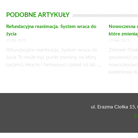
GDY SEN NIE PRZYCHODZI
31 grudnia 2013
Wszyscy od czasu do czasu nie śpimy dobrze. Trudno nam za
w ciągu nocy budzimy się. Rano jesteśmy niewyspani i zm
Jednak o prawdziwej bezsenności mówimy wtedy, gdy na za