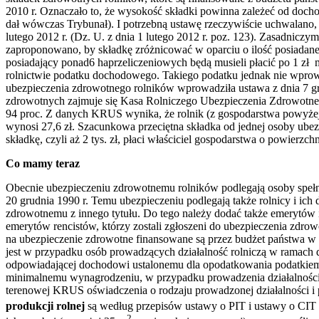
2010 r. Oznaczało to, że wysokość składki powinna zależeć od docho
dał wówczas Trybunał). I potrzebną ustawę rzeczywiście uchwalano, c
lutego 2012 r. (Dz. U. z dnia 1 lutego 2012 r. poz. 123). Zasadnic
zaproponowano, by składkę zróżnicować w oparciu o ilość posiadane
posiadający ponad6 haprzeliczeniowych będą musieli płacić po 1 zł
rolnictwie podatku dochodowego. Takiego podatku jednak nie wpro
ubezpieczenia zdrowotnego rolników wprowadziła ustawa z dnia 7 gru
zdrowotnych zajmuje się Kasa Rolniczego Ubezpieczenia Zdrowotneg
94 proc. Z danych KRUS wynika, że rolnik (z gospodarstwa powyżej6 
wynosi 27,6 zł. Szacunkowa przeciętna składka od jednej osoby ubezp
składkę, czyli aż 2 tys. zł, płaci właściciel gospodarstwa o powierzch
Co mamy teraz
Obecnie ubezpieczeniu zdrowotnemu rolników podlegają osoby spełni
20 grudnia 1990 r. Temu ubezpieczeniu podlegają także rolnicy i ic
zdrowotnemu z innego tytułu. Do tego należy dodać także emerytów
emerytów rencistów, którzy zostali zgłoszeni do ubezpieczenia zdro
na ubezpieczenie zdrowotne finansowane są przez budżet państwa w w
jest w przypadku osób prowadzących działalność rolniczą w ramach 
odpowiadającej dochodowi ustalonemu dla opodatkowania podatkiem
minimalnemu wynagrodzeniu, w przypadku prowadzenia działalności 
terenowej KRUS oświadczenia o rodzaju prowadzonej działalności i 
produkcji rolnej
są według przepisów ustawy o PIT i ustawy o CIT
2