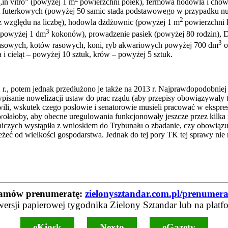
„in vitro” (powyżej 1 m
powierzchni półek), fermowa hodowla i chów 
ąt futerkowych (powyżej 50 samic stada podstawowego w przypadku nu
2
(bez względu na liczbę), hodowla dżdżownic (powyżej 1 m
powierzchni 
3
 (powyżej 1 dm
kokonów), prowadzenie pasiek (powyżej 80 rodzin), Do 
3
rasowych, kotów rasowych, koni, ryb akwariowych powyżej 700 dm
o
 i cieląt – powyżej 10 sztuk, krów – powyżej 5 sztuk.
., potem jednak przedłużono je także na 2013 r. Najprawdopodobniej 
pisanie nowelizacji ustaw do prac rządu (aby przepisy obowiązywały 
 chwili, wskutek czego posłowie i senatorowie musieli pracować w eksp
ołałoby, aby obecne uregulowania funkcjonowały jeszcze przez kilka na
czych wystąpiła z wnioskiem do Trybunału o zbadanie, czy obowiązuj
żeć od wielkości gospodarstwa. Jednak do tej pory TK tej sprawy nie r
amów prenumeratę:
zielonysztandar.com.pl/prenumera
wersji papierowej tygodnika Zielony Sztandar lub na platf
eKiosk
Nexto
eGazety