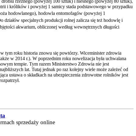
drobiu rzeźnego (powyżej 100 sztuk) i nieśnego (powyżej 80 sztuk),
trii i królików i powyżej 1 samicy stada podstawowego w przypadku
łoża hodowlanego), hodowla entomofagów (powyżej 1
działów specjalnych produkcji rolnej zalicza się też hodowlę i
bjętości akwarium, obliczonej według wewnętrznych długości
w tym roku historia znowu się powtórzy. Wiceminister zdrowia
także w 2014 r.). W poprzednim roku nowelizacja była uchwalana
resowym tempie. Tym razem Ministerstwo Zdrowia nie jest
jbliższych lat. Tutaj jednak po raz kolejny wiele może zależeć od
ąca ustawa o składkach na ubezpieczenia zdrowotne rolników jest
ozpatrzył.
ta
ormach sprzedaży online