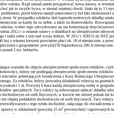
dów rolnika. Rząd musiał zatem przygotować nową ustawę, w terminie d
hoć jak to zwykle bywa, w niemal ostatniej chwili. Stało się to 13 s
zym problemem, przed którym stanęli ustawodawcy był fakt niemożności
j ziemi. W przypadku rolników do6 haprzeliczeniowych składkę miało
 miesięcznie za każdy ha za siebie, a także za domowników. Rozwiąza
wadzono, wobec tego zdecydowano się ma kontynuację dotychczasoweg
dnia 2012 r. o zmianie ustawy o składkach na ubezpieczenie zdrowotn
o i radzi sobie z tym nad wyraz dobrze. W 2012 r. KRUS do NFZ prze
ha) z własnej kieszeni przeciętnie płaci ok. 18 zł miesięcznie, a pr
ieczonej z gospodarstw powyżej150 haprzekracza 200 zł miesięcznie. T
ni ponad 2 tys. hektarów.
ające warunki do objęcia ubezpieczeniem społecznym rolników, czyli
h domownicy, którzy nie podlegają ubezpieczeniu społecznemu rolników
 i rencistów pobierających świadczenia z Kasy Rolniczego Ubezpiecz
wotnego. Za rolników, którzy prowadzą działalność rolniczą na grunta
ysokości 1 zł. Powyżej 6 haza każdą ubezpieczoną osobę w gospodarst
działów specjalnych. Tacy rolnicy są zobowiązani opłacać składkę zd
 dochodowym od osób fizycznych, w kwocie nie niższej jednak niż 
nie objętej podatkiem dochodowym od osób fizycznych. Tacy rolnicy 
przewidywanym z tego tytułu dochodzie, załączając do oświadczenia o
2
 uprawy w szklarniach (powyżej 25 m
powierzchni) i ogrzewanych t
2