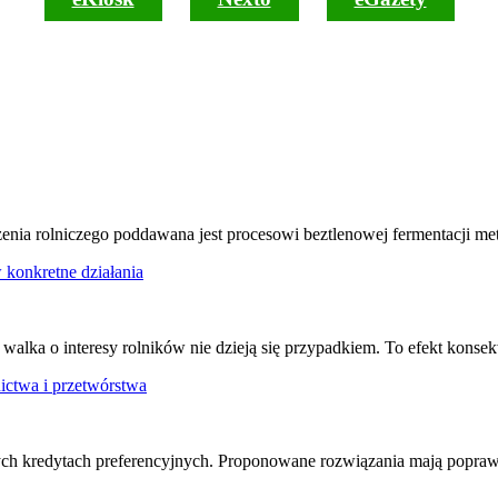
dzenia rolniczego poddawana jest procesowi beztlenowej fermentacji
w konkretne działania
walka o interesy rolników nie dzieją się przypadkiem. To efekt konse
nictwa i przetwórstwa
ch kredytach preferencyjnych. Proponowane rozwiązania mają poprawi