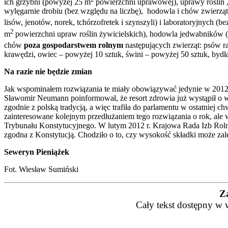
ich grzybni (powyżej 25 m
powierzchni uprawowej), uprawy roślin 
wylęgarnie drobiu (bez względu na liczbę), hodowla i chów zwierz
lisów, jenotów, norek, tchórzofretek i szynszyli) i laboratoryjnych 
2
m
powierzchni upraw roślin żywicielskich), hodowla jedwabników
chów
poza gospodarstwem rolnym
następujących zwierząt: psów 
krawędzi, owiec – powyżej 10 sztuk, świni – powyżej 50 sztuk, bydła
Na razie nie będzie zmian
Jak wspominałem rozwiązania te miały obowiązywać jedynie w 2012 r
Sławomir Neumann poinformował, że resort zdrowia już wystąpił o w
zgodnie z polską tradycją, a więc trafiła do parlamentu w ostatniej
zainteresowane kolejnym przedłużaniem tego rozwiązania o rok, ale w
Trybunału Konstytucyjnego. W lutym 2012 r. Krajowa Rada Izb Rolni
zgodna z Konstytucją. Chodziło o to, czy wysokość składki może zale
Seweryn Pieniążek
Fot. Wiesław Sumiński
Z
Cały tekst dostępny w 