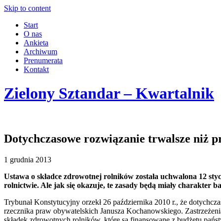
Skip to content
Start
O nas
Ankieta
Archiwum
Prenumerata
Kontakt
Zielony Sztandar – Kwartalnik
Dotychczasowe rozwiązanie trwalsze niż 
1 grudnia 2013
Ustawa o składce zdrowotnej rolników została uchwalona 12 sty
rolnictwie. Ale jak się okazuje, te zasady będą miały charakter ba
Trybunał Konstytucyjny orzekł 26 października 2010 r., że dotychcza
rzecznika praw obywatelskich Janusza Kochanowskiego. Zastrzeżenia
składek zdrowotnych rolników, które są finansowane z budżetu państ