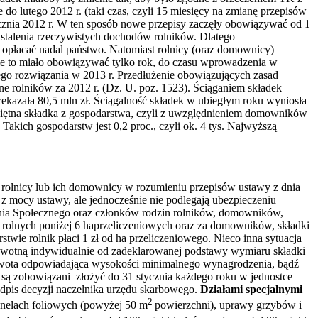
o lutego 2012 r. (taki czas, czyli 15 miesięcy na zmianę przepisów
tycznia 2012 r. W ten sposób nowe przepisy zaczęły obowiązywać od 1
 ustalenia rzeczywistych dochodów rolników. Dlatego
 opłacać nadal państwo. Natomiast rolnicy (oraz domownicy)
nie to miało obowiązywać tylko rok, do czasu wprowadzenia w
o rozwiązania w 2013 r. Przedłużenie obowiązujących zasad
e rolników za 2012 r. (Dz. U. poz. 1523). Ściąganiem składek
kazała 80,5 mln zł. Ściągalność składek w ubiegłym roku wyniosła
zeciętna składka z gospodarstwa, czyli z uwzględnieniem domowników
akich gospodarstw jest 0,2 proc., czyli ok. 4 tys. Najwyższą
 rolnicy lub ich domownicy w rozumieniu przepisów ustawy z dnia
 z mocy ustawy, ale jednocześnie nie podlegają ubezpieczeniu
enia Społecznego oraz członków rodzin rolników, domowników,
ch rolnych poniżej 6 haprzeliczeniowych oraz za domowników, składki
wie rolnik płaci 1 zł od ha przeliczeniowego. Nieco inna sytuacja
rowotną indywidualnie od zadeklarowanej podstawy wymiaru składki
kwota odpowiadająca wysokości minimalnego wynagrodzenia, bądź
są zobowiązani złożyć do 31 stycznia każdego roku w jednostce
dpis decyzji naczelnika urzędu skarbowego.
Działami specjalnymi
2
unelach foliowych (powyżej 50 m
powierzchni), uprawy grzybów i