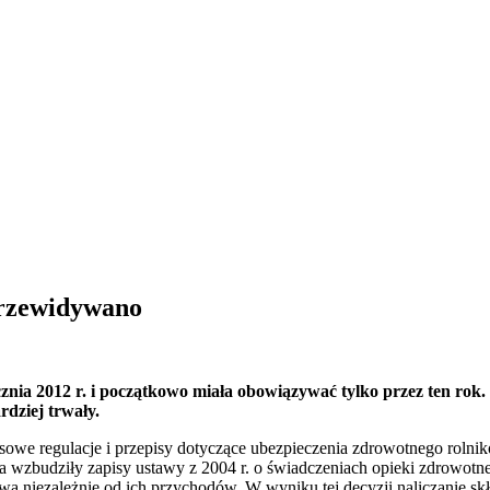
przewidywano
cznia 2012 r. i początkowo miała obowiązywać tylko przez ten rok
rdziej trwały.
sowe regulacje i przepisy dotyczące ubezpieczenia zdrowotnego rolnik
 wzbudziły zapisy ustawy z 2004 r. o świadczeniach opieki zdrowotne
wa niezależnie od ich przychodów. W wyniku tej decyzji naliczanie sk