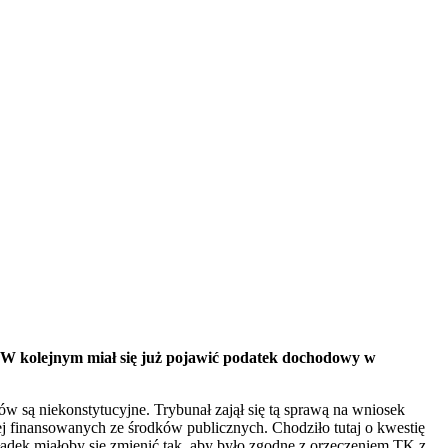
. W kolejnym miał się już pojawić podatek dochodowy w
ów są niekonstytucyjne. Trybunał zajął się tą sprawą na wniosek
j finansowanych ze środków publicznych. Chodziło tutaj o kwestię
ładek miałoby się zmienić tak, aby było zgodne z orzeczeniem TK z