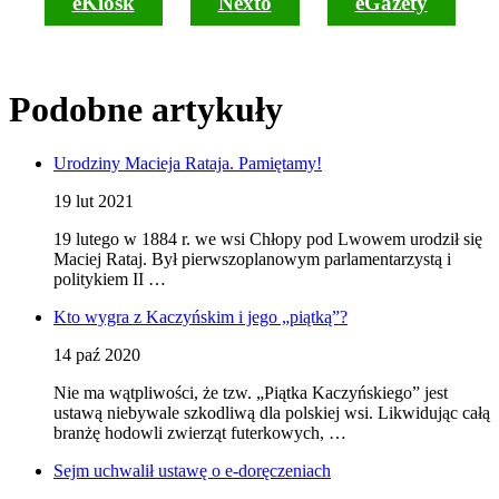
eKiosk
Nexto
eGazety
Podobne artykuły
Urodziny Macieja Rataja. Pamiętamy!
19 lut 2021
19 lutego w 1884 r. we wsi Chłopy pod Lwowem urodził się
Maciej Rataj. Był pierwszoplanowym parlamentarzystą i
politykiem II …
Kto wygra z Kaczyńskim i jego „piątką”?
14 paź 2020
Nie ma wątpliwości, że tzw. „Piątka Kaczyńskiego” jest
ustawą niebywale szkodliwą dla polskiej wsi. Likwidując całą
branżę hodowli zwierząt futerkowych, …
Sejm uchwalił ustawę o e-doręczeniach