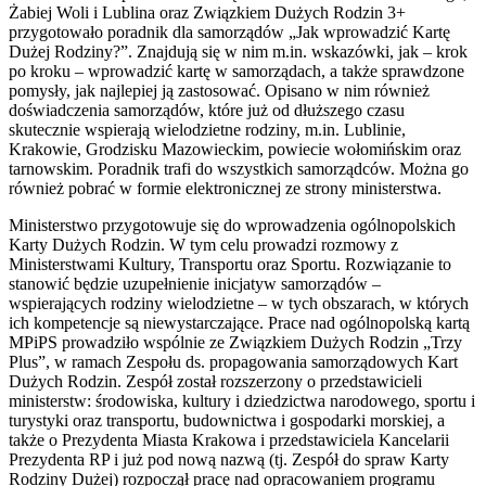
Żabiej Woli i Lublina oraz Związkiem Dużych Rodzin 3+
przygotowało poradnik dla samorządów „Jak wprowadzić Kartę
Dużej Rodziny?”. Znajdują się w nim m.in. wskazówki, jak – krok
po kroku – wprowadzić kartę w samorządach, a także sprawdzone
pomysły, jak najlepiej ją zastosować. Opisano w nim również
doświadczenia samorządów, które już od dłuższego czasu
skutecznie wspierają wielodzietne rodziny, m.in. Lublinie,
Krakowie, Grodzisku Mazowieckim, powiecie wołomińskim oraz
tarnowskim. Poradnik trafi do wszystkich samorządców. Można go
również pobrać w formie elektronicznej ze strony ministerstwa.
Ministerstwo przygotowuje się do wprowadzenia ogólnopolskich
Karty Dużych Rodzin. W tym celu prowadzi rozmowy z
Ministerstwami Kultury, Transportu oraz Sportu. Rozwiązanie to
stanowić będzie uzupełnienie inicjatyw samorządów –
wspierających rodziny wielodzietne – w tych obszarach, w których
ich kompetencje są niewystarczające. Prace nad ogólnopolską kartą
MPiPS prowadziło wspólnie ze Związkiem Dużych Rodzin „Trzy
Plus”, w ramach Zespołu ds. propagowania samorządowych Kart
Dużych Rodzin. Zespół został rozszerzony o przedstawicieli
ministerstw: środowiska, kultury i dziedzictwa narodowego, sportu i
turystyki oraz transportu, budownictwa i gospodarki morskiej, a
także o Prezydenta Miasta Krakowa i przedstawiciela Kancelarii
Prezydenta RP i już pod nową nazwą (tj. Zespół do spraw Karty
Rodziny Dużej) rozpoczął pracę nad opracowaniem programu