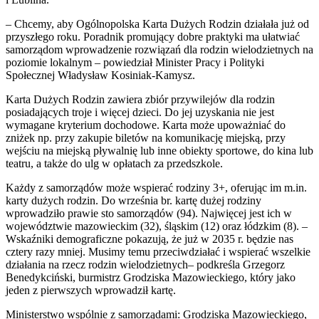
– Chcemy, aby Ogólnopolska Karta Dużych Rodzin działała już od
przyszłego roku. Poradnik promujący dobre praktyki ma ułatwiać
samorządom wprowadzenie rozwiązań dla rodzin wielodzietnych na
poziomie lokalnym – powiedział Minister Pracy i Polityki
Społecznej Władysław Kosiniak-Kamysz.
Karta Dużych Rodzin zawiera zbiór przywilejów dla rodzin
posiadających troje i więcej dzieci. Do jej uzyskania nie jest
wymagane kryterium dochodowe. Karta może upoważniać do
zniżek np. przy zakupie biletów na komunikację miejską, przy
wejściu na miejską pływalnię lub inne obiekty sportowe, do kina lub
teatru, a także do ulg w opłatach za przedszkole.
Każdy z samorządów może wspierać rodziny 3+, oferując im m.in.
karty dużych rodzin. Do września br. kartę dużej rodziny
wprowadziło prawie sto samorządów (94). Najwięcej jest ich w
województwie mazowieckim (32), śląskim (12) oraz łódzkim (8). –
Wskaźniki demograficzne pokazują, że już w 2035 r. będzie nas
cztery razy mniej. Musimy temu przeciwdziałać i wspierać wszelkie
działania na rzecz rodzin wielodzietnych– podkreśla Grzegorz
Benedykciński, burmistrz Grodziska Mazowieckiego, który jako
jeden z pierwszych wprowadził kartę.
Ministerstwo wspólnie z samorządami: Grodziska Mazowieckiego,