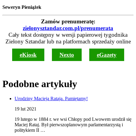
Seweryn Pieniążek
Zamów prenumeratę:
zielonysztandar.com.pl/prenumerata
Cały tekst dostępny w wersji papierowej tygodnika
Zielony Sztandar lub na platformach sprzedaży online
eKiosk
Nexto
eGazety
Podobne artykuły
Urodziny Macieja Rataja. Pamiętamy!
19 lut 2021
19 lutego w 1884 r. we wsi Chłopy pod Lwowem urodził się
Maciej Rataj. Był pierwszoplanowym parlamentarzystą i
politykiem II …