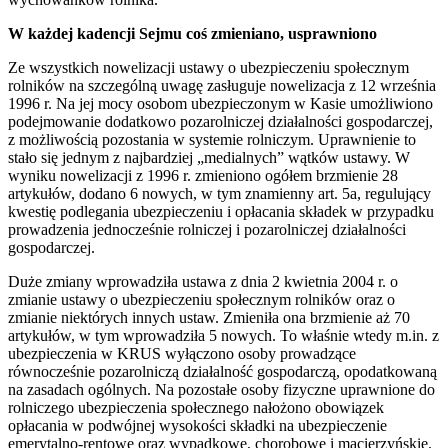
W każdej kadencji Sejmu coś zmieniano, usprawniono
Ze wszystkich nowelizacji ustawy o ubezpieczeniu społecznym
rolników na szczególną uwagę zasługuje nowelizacja z 12 września
1996 r. Na jej mocy osobom ubezpieczonym w Kasie umożliwiono
podejmowanie dodatkowo pozarolniczej działalności gospodarczej,
z możliwością pozostania w systemie rolniczym. Uprawnienie to
stało się jednym z najbardziej „medialnych” wątków ustawy. W
wyniku nowelizacji z 1996 r. zmieniono ogółem brzmienie 28
artykułów, dodano 6 nowych, w tym znamienny art. 5a, regulujący
kwestię podlegania ubezpieczeniu i opłacania składek w przypadku
prowadzenia jednocześnie rolniczej i pozarolniczej działalności
gospodarczej.
Duże zmiany wprowadziła ustawa z dnia 2 kwietnia 2004 r. o
zmianie ustawy o ubezpieczeniu społecznym rolników oraz o
zmianie niektórych innych ustaw. Zmieniła ona brzmienie aż 70
artykułów, w tym wprowadziła 5 nowych. To właśnie wtedy m.in. z
ubezpieczenia w KRUS wyłączono osoby prowadzące
równocześnie pozarolniczą działalność gospodarczą, opodatkowaną
na zasadach ogólnych. Na pozostałe osoby fizyczne uprawnione do
rolniczego ubezpieczenia społecznego nałożono obowiązek
opłacania w podwójnej wysokości składki na ubezpieczenie
emerytalno-rentowe oraz wypadkowe, chorobowe i macierzyńskie.