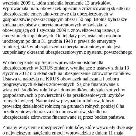
września 2009 r., która zmieniła brzmienie 13 artykułów.
Wprowadziła m.in. obowiązek opłacania zróżnicowanej składki na
ubezpieczenie emerytalno-rentowe dla ubezpieczonych w
gospodarstwie przekraczającym obszar 50 hap. Istotna była także
zmiana przepisów emerytalno-rentowych w związku z
obowiązującą od 1 stycznia 2009 r. znowelizowaną ustawą o
emeryturach kapitałowych. Od tej daty przy ustalaniu osobom
urodzonym po dniu 31 grudnia 1948 r. prawa do emerytury
rolniczej, staż w ubezpieczeniu emerytalno-rentowym nie jest
uzupełniany okresami ubezpieczeniowym z systemu powszechnego.
W obecnej kadencji Sejmu wprowadzono istotne dla
ubezpieczonych w KRUS zmiany, wynikające z ustawy z dnia 13
stycznia 2012 r. o składkach na ubezpieczenie zdrowotne rolników.
Ustawa ta nałożyła na KRUS obowiązek naliczania i poboru
progresywnych składek zdrowotnych. Są one finansowane z
własnych środków rolników i domowników, ubezpieczonych w
gospodarstwach o powierzchni 6 ha przeliczeniowych użytków
rolnych i więcej. Natomiast w przypadku rolników, którzy
prowadzą działalność rolniczą na gruntach rolnych poniżej 6 ha
przeliczeniowych oraz za ich domowników, składki na
ubezpieczenie zdrowotne finansowane są przez budżet państwa.
Zmiany w systemie ubezpieczeń rolników, które wywołały dyskusje
o największym natężeniu emocji wprowadziła z dniem 11 maja