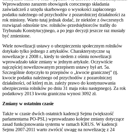
Wprowadzono zarazem obowiązek corocznego składania
zaświadczeń z urzędu skarbowego o wysokości zapłaconego
podatku należnego od przychodów z pozarolniczej działalności za
rok miniony. Warto tutaj jednak dodać, że niektóre z ówczesnych
rozwiązań odnośnie tzw. rolników-przedsiębiorców trafiły do
Trybunału Konstytucyjnego, a po jego decyzji jeszcze raz musiały
być zmienione.
Wiele nowelizacji ustawy o ubezpieczeniu społecznym rolników
dotykało tylko jednego z artykułów. Charakterystyczne są
nowelizacje z 2008 r., kiedy to siedem z ośmiu nowelizacji
wprowadzało takie zmiany w jednym artykule. Oczywiście
najczęściej nowelizowanym przepisem ustawy był art. 5a.
Szczególnie dotyczyło to przepisów o „kwocie granicznej” (tj.
kwocie podatku należnego od przychodów z pozarolniczej
działalności, od której m.in. zależy prawo do kontynuowania
ubezpieczenia rolników po dniu 31 maja roku następnego). Za rok
podatkowy 2013 kwota graniczna wynosi 3092 zł.
Zmiany w ostatnim czasie
Także w czasie dwóch ostatnich kadencji Sejmu (większość
parlamentarna PO-PSL) wprowadzano kolejne zmiany dotyczące
zasad funkcjonowania systemu w ramach KRUS. W kadencji
Sejmu 2007-2011 warto zwrócić uwagę na nowelizację z 24