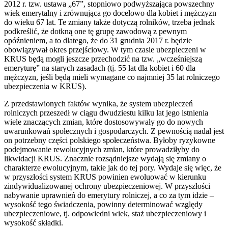
2012 r. tzw. ustawa „67”, stopniowo podwyższająca powszechny
wiek emerytalny i zrównująca go docelowo dla kobiet i mężczyzn
do wieku 67 lat. Te zmiany także dotyczą rolników, trzeba jednak
podkreślić, że dotkną one tę grupę zawodową z pewnym
opóźnieniem, a to dlatego, że do 31 grudnia 2017 r. będzie
obowiązywał okres przejściowy. W tym czasie ubezpieczeni w
KRUS będą mogli jeszcze przechodzić na tzw. „wcześniejszą
emeryturę” na starych zasadach (tj. 55 lat dla kobiet i 60 dla
mężczyzn, jeśli będą mieli wymagane co najmniej 35 lat rolniczego
ubezpieczenia w KRUS).
Z przedstawionych faktów wynika, że system ubezpieczeń
rolniczych przeszedł w ciągu dwudziestu kilku lat jego istnienia
wiele znaczących zmian, które dostosowywały go do nowych
uwarunkowań społecznych i gospodarczych. Z pewnością nadal jest
on potrzebny części polskiego społeczeństwa. Byłoby ryzykowne
podejmowanie rewolucyjnych zmian, które prowadziłyby do
likwidacji KRUS. Znacznie rozsądniejsze wydają się zmiany o
charakterze ewolucyjnym, takie jak do tej pory. Wydaje się więc, że
w przyszłości system KRUS powinien ewoluować w kierunku
zindywidualizowanej ochrony ubezpieczeniowej. W przyszłości
nabywanie uprawnień do emerytury rolniczej, a co za tym idzie –
wysokość tego świadczenia, powinny determinować względy
ubezpieczeniowe, tj. odpowiedni wiek, staż ubezpieczeniowy i
wysokość składki.