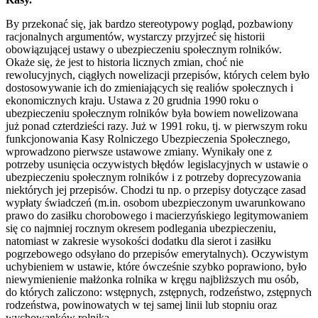
By przekonać się, jak bardzo stereotypowy pogląd, pozbawiony
racjonalnych argumentów, wystarczy przyjrzeć się historii
obowiązującej ustawy o ubezpieczeniu społecznym rolników.
Okaże się, że jest to historia licznych zmian, choć nie
rewolucyjnych, ciągłych nowelizacji przepisów, których celem było
dostosowywanie ich do zmieniających się realiów społecznych i
ekonomicznych kraju. Ustawa z 20 grudnia 1990 roku o
ubezpieczeniu społecznym rolników była bowiem nowelizowana
już ponad czterdzieści razy. Już w 1991 roku, tj. w pierwszym roku
funkcjonowania Kasy Rolniczego Ubezpieczenia Społecznego,
wprowadzono pierwsze ustawowe zmiany. Wynikały one z
potrzeby usunięcia oczywistych błędów legislacyjnych w ustawie o
ubezpieczeniu społecznym rolników i z potrzeby doprecyzowania
niektórych jej przepisów. Chodzi tu np. o przepisy dotyczące zasad
wypłaty świadczeń (m.in. osobom ubezpieczonym uwarunkowano
prawo do zasiłku chorobowego i macierzyńskiego legitymowaniem
się co najmniej rocznym okresem podlegania ubezpieczeniu,
natomiast w zakresie wysokości dodatku dla sierot i zasiłku
pogrzebowego odsyłano do przepisów emerytalnych). Oczywistym
uchybieniem w ustawie, które ówcześnie szybko poprawiono, było
niewymienienie małżonka rolnika w kręgu najbliższych mu osób,
do których zaliczono: wstępnych, zstępnych, rodzeństwo, zstępnych
rodzeństwa, powinowatych w tej samej linii lub stopniu oraz
wychowanków rolnika.