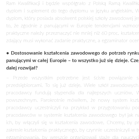
doświadczenia wielu krajów europejskich, w których oprócz
zawodowe, przygotowujące fachowców dla przemysłu.
• Mówi pan minister o absolwentach techników. A co w pr
– Im także system kształcenia zawodowego zapewnia możl
kontynuować naukę w liceum ogólnokształcącym dla dorosłych 
Mogą też podnosić kwalifikacje zawodowe do poziomu techn
kształcenia i jednocześnie daje możliwość kontynuowania na
konkretnej osoby.
• A zatem dziś nie można już straszyć dzieci „Nie ucz się, ni
– Na pewno nie. Zresztą myślę, że gdyby ktoś spróbował mł
ludzie widzą, jakie możliwości dają im szkoły zawodowe. Mi
zawodowe. W ogólnopolskich dziennikach ukazały się wkł
możliwości daje wybór kształcenia zawodowego. W telewizji 
uczniów, trafiły materiały informacyjne. Wcześniej mówiłem, ż
promocyjnej. Ale oczywiście nie tylko. Ważne jest także i
kształcąc w tzw. „zielonych zawodach”, czyli zawodach zw
urządzeń i systemów energetyki odnawialnej. Stworzony prze