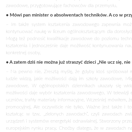
roku szkolnym 2006/2007 naukę w szkołach prowadzący
kształcenie zawodowe podjęło 47,5 proc. absolwent
gimnazjów. 1 września 2012 roku naukę w tych szkoła
rozpoczęło 54,5 proc. absolwentów gimnazjów. I dla wielu z n
szkoła zawodowa nie była koniecznością wynikającą z faktu,
nie dostali się do liceum. Wybierali tę szkołę w pełni świadom
bo zmienia się wizerunek kształcenia zawodowego. Szko
zawodowa coraz rzadziej budzi negatywne skojarzenia. Wr
przeciwnie – młodzi ludzie zdają sobie sprawę, że ukończe
szkoły zawodowej nie zamyka im drogi do dalszego rozwoju z
• Jakich?
– Mogą w sposób elastyczny zdobywać nowe, poszukiwane na r
kursy zawodowe – nowa forma kształcenia zawodowego, któr
podjąć studia wyższe i myślę, że będą dobrym nabytkiem dla
podstawę programową kształcenia ogólnego, jak uczniowie li
z drugie – są dobrze przygotowani do studiów technicznych,
nowymi technologiami i rozwiązaniami technicznymi. Dlatego
tylko poprzez tworzenie kolejnych wydziałów na politec