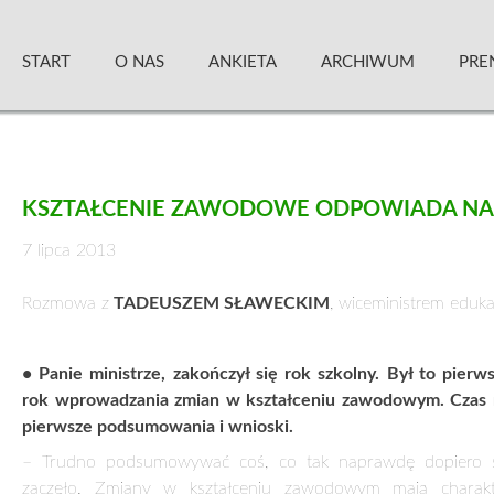
Skip
Zielony Sztandar – Kwartalnik
to
START
O NAS
ANKIETA
ARCHIWUM
PRE
content