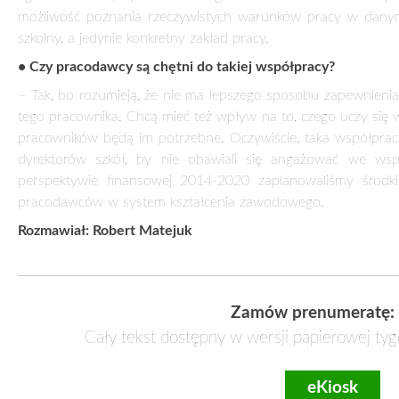
europejskim rynku pracy. Choćby dlatego, że w zawodach nau
Ram Kwalifikacji i będzie współgrało z Polską Ramą Kwalifi
dyplom i suplement do tego dyplomu w języku angielskim. 
dyplom, który posiada absolwent polskiej szkoły zawodowej jest
to, że zgodnie z panującymi w Europie tendencjami wzmocni
praktyczne należy przeznaczyć nie mniej niż 60 proc. kształc
zdający musi wykonać zadanie praktyczne, a egzaminator oceni
• Dostosowanie kształcenia zawodowego do potrzeb rynku
panującymi w całej Europie – to wszystko już się dzieje. Cz
dalej rozwijał?
– Przede wszystkim potrzebne jest ścisłe powiązanie
przedsiębiorcami. To się już dzieje. Wiele szkół zawodowyc
pracodawcy fundują stypendia dla najlepszych uczniów. 
powszechnym. Parokrotnie mówiłem, że nowy system kszt
pracodawcy uczestniczyli na przykład w przygotowaniu po
pracodawców w systemie kształcenia zawodowego był jak n
ich, by włączyli się w kształcenia zawodowe. Chcemy, by 
zakresie kształcenia praktycznego, by czynnie uczestniczyli w 