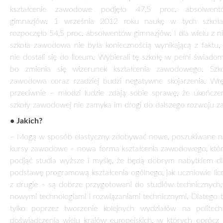
zaczęło. Zmiany w kształceniu zawodowym mają charakt
ewolucyjny, a nie rewolucyjny. Wprowadzane są stopniow
potrwa to jeszcze kilka lat. Wiadomo już jednak, że odpowiad
na oczekiwania zarówno uczniów, jak i rynku prac
pracodawców. Spotykam się często ze środowiski
pracodawców i słyszę, że zmiany idą w dobrym kierunku,
były oczekiwane przez rynek pracy. Kilka dni te
uczestniczyłem podczas II Światowego Zjazdu Inżynier
Polskich w panelu „Ścieżki kształcenia technicznego”. I 
również bardzo dobrze polscy pracodawcy wypowiadali si
reformie kształcenia zawodowego. A warto przypomnieć, że
chwalone zmiany wprowadziła ustawa przyjęta przez Sej
inicjatywy mojej i posłów PSL.
• Czy to prawda, że rośnie zainteresowanie gimnazjalis
szkołami zawodowymi? Jeśli tak, to z czego pana zdaniem 
wynika?
– Rzeczywiście, zainteresowanie kształceniem w technikac
zasadniczych szkołach zawodowych wzrasta i to znacząco