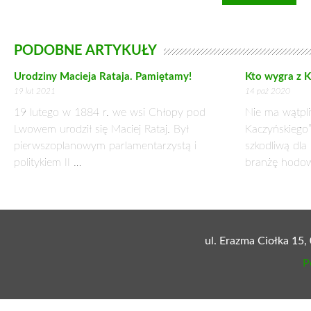
egzaminowania, by wreszcie organizowali staże dla nauczyci
możliwość poznania rzeczywistych warunków pracy w danym
szkolny, a jedynie konkretny zakład pracy.
• Czy pracodawcy są chętni do takiej współpracy?
– Tak, bo rozumieją, że nie ma lepszego sposobu zapewnienia 
tego pracownika. Chcą mieć też wpływ na to, czego uczy się w 
pracowników będą im potrzebne. Oczywiście, taka współpra
dyrektorów szkół, by nie obawiali się angażować we wsp
perspektywie finansowej 2014-2020 zaplanowaliśmy środ
pracodawców w system kształcenia zawodowego.
Rozmawiał: Robert Matejuk
Zamów prenumeratę:
Cały tekst dostępny w wersji papierowej tyg