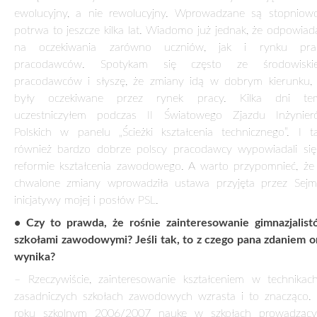
KSZTAŁCENIE ZAWODOWE ODPOWIADA NA 
7 lipca 2013
Rozmowa z
TADEUSZEM SŁAWECKIM
, wiceministrem eduka
• Panie ministrze, zakończył się rok szkolny. Był to pierw
rok wprowadzania zmian w kształceniu zawodowym. Czas 
pierwsze podsumowania i wnioski.
– Trudno podsumowywać coś, co tak naprawdę dopiero s