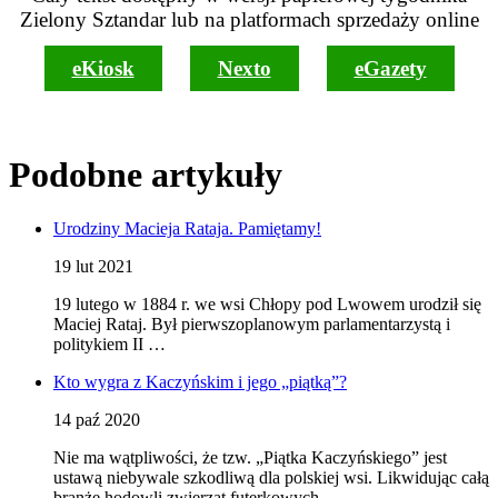
Zielony Sztandar lub na platformach sprzedaży online
eKiosk
Nexto
eGazety
Podobne artykuły
Urodziny Macieja Rataja. Pamiętamy!
19 lut 2021
19 lutego w 1884 r. we wsi Chłopy pod Lwowem urodził się
Maciej Rataj. Był pierwszoplanowym parlamentarzystą i
politykiem II …
Kto wygra z Kaczyńskim i jego „piątką”?
14 paź 2020
Nie ma wątpliwości, że tzw. „Piątka Kaczyńskiego” jest
ustawą niebywale szkodliwą dla polskiej wsi. Likwidując całą
branżę hodowli zwierząt futerkowych, …