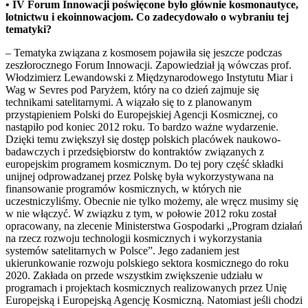
• IV Forum Innowacji poświęcone było głównie kosmonautyce,
lotnictwu i ekoinnowacjom. Co zadecydowało o wybraniu tej
tematyki?
– Tematyka związana z kosmosem pojawiła się jeszcze podczas
zeszłorocznego Forum Innowacji. Zapowiedział ją wówczas prof.
Włodzimierz Lewandowski z Międzynarodowego Instytutu Miar i
Wag w Sevres pod Paryżem, który na co dzień zajmuje się
technikami satelitarnymi. A wiązało się to z planowanym
przystąpieniem Polski do Europejskiej Agencji Kosmicznej, co
nastąpiło pod koniec 2012 roku. To bardzo ważne wydarzenie.
Dzięki temu zwiększył się dostęp polskich placówek naukowo-
badawczych i przedsiębiorstw do kontraktów związanych z
europejskim programem kosmicznym. Do tej pory część składki
unijnej odprowadzanej przez Polskę była wykorzystywana na
finansowanie programów kosmicznych, w których nie
uczestniczyliśmy. Obecnie nie tylko możemy, ale wręcz musimy się
w nie włączyć. W związku z tym, w połowie 2012 roku został
opracowany, na zlecenie Ministerstwa Gospodarki „Program działań
na rzecz rozwoju technologii kosmicznych i wykorzystania
systemów satelitarnych w Polsce”. Jego zadaniem jest
ukierunkowanie rozwoju polskiego sektora kosmicznego do roku
2020. Zakłada on przede wszystkim zwiększenie udziału w
programach i projektach kosmicznych realizowanych przez Unię
Europejską i Europejską Agencję Kosmiczną. Natomiast jeśli chodzi