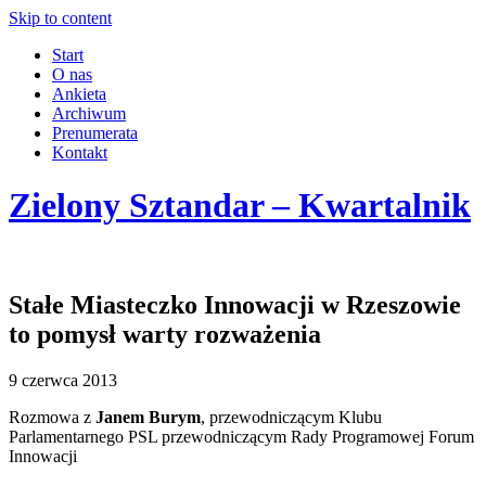
Skip to content
Start
O nas
Ankieta
Archiwum
Prenumerata
Kontakt
Zielony Sztandar – Kwartalnik
Stałe Miasteczko Innowacji w Rzeszowie
to pomysł warty rozważenia
9 czerwca 2013
Rozmowa z
Janem Burym
,
przewodniczącym Klubu
Parlamentarnego PSL przewodniczącym Rady Programowej Forum
Innowacji