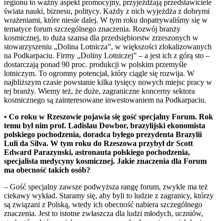
regionu to ważny aspekt promocyjny, przyjeżdżają przedstawiciele
świata nauki, biznesu, politycy. Każdy z nich wyjeżdża z dobrymi
wrażeniami, które niesie dalej. W tym roku dopatrywaliśmy się w
tematyce forum szczególnego znaczenia. Rozwój branży
kosmicznej, to duża szansa dla przedsiębiorstw zrzeszonych w
stowarzyszeniu „Dolina Lotnicza”, w większości zlokalizowanych
na Podkarpaciu. Firmy „Doliny Lotniczej” – a jest ich z górą sto –
dostarczają ponad 90 proc. produkcji w polskim przemyśle
lotniczym. To ogromny potencjał, który ciągle się rozwija. W
najbliższym czasie powstanie kilka tysięcy nowych miejsc pracy w
tej branży. Wiemy też, że duże, zagraniczne koncerny sektora
kosmicznego są zainteresowane inwestowaniem na Podkarpaciu.
• Co roku w Rzeszowie pojawia się gość specjalny Forum.
Rok
temu był nim prof. Ladislau Dowbor, brazylijski ekonomista
polskiego pochodzenia, doradca byłego prezydenta Brazylii
Luli da Silva.
W tym roku do Rzeszowa przybył dr Scott
Edward Parazynski, astronauta polskiego pochodzenia,
specjalista medycyny kosmicznej. Jakie znaczenia dla Forum
ma obecność takich osób?
– Gość specjalny zawsze podwyższa rangę forum, zwykle ma też
ciekawy wykład. Staramy się, aby byli to ludzie z zagranicy, którzy
są związani z Polską, wtedy ich obecność nabiera szczególnego
znaczenia. Jest to istotne zwłaszcza dla ludzi młodych, uczniów,