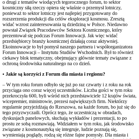
o drugi z tematów wiodących tegorocznego forum, to sektor
kosmiczny siłą rzeczy opiera się właśnie o przemysł lotniczy,
ponieważ to sektor lotniczy jest najlepiej przygotowany do
rozszerzenia produkcji dla celów eksploracji kosmosu. Zresztą
widać wzrost zainteresowania tą dziedziną w Polsce. Niedawno
powstał Związek Pracodawców Sektora Kosmicznego, który
prezentował się podczas Forum Innowacji. Jak więc widać
przedsiębiorcy branży kosmicznej działają coraz aktywniej.
Ekoinnowacje to był pomysł naszego partnera i współorganizatora
Forum Innowacji – Instytutu Studiów Wschodnich. Był to również
ciekawy blok tematyczny, obejmujący głównie tematy związane z
ochroną środowiska naturalnego na co dzień.
• Jakie są korzyści z Forum dla miasta i regionu?
– W tym roku forum odbyło się już po raz czwarty i z roku na rok
przyciąga ono coraz więcej uczestników. Liczba gości w tym roku
przekroczyła 600, byli wśród nich przedstawiciele 12 krajów świata,
wicepremier, ministrowie, prezesi największych firm. Niektórzy
regularnie przyjeżdżają do Rzeszowa, na każde forum, bo już się do
tego przyzwyczaili. Oprócz tego, że uczestniczą w obradach,
dyskusjach panelowych, słuchają wykładów i prezentacji, to po
prostu ze sobą rozmawiają. Widziałem w tym roku, jak środowisko
związane z kosmonautyką się integruje, ludzie poznają się,
wymieniają poglądy, rodzą się różne fajne pomysły. Dla miasta i