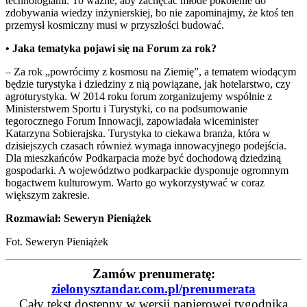
technologiami. To ważne, aby zachęcać młode pokolenie do
zdobywania wiedzy inżynierskiej, bo nie zapominajmy, że ktoś ten
przemysł kosmiczny musi w przyszłości budować.
• Jaka tematyka pojawi się na Forum za rok?
– Za rok „powrócimy z kosmosu na Ziemię”, a tematem wiodącym
będzie turystyka i dziedziny z nią powiązane, jak hotelarstwo, czy
agroturystyka. W 2014 roku forum zorganizujemy wspólnie z
Ministerstwem Sportu i Turystyki, co na podsumowanie
tegorocznego Forum Innowacji, zapowiadała wiceminister
Katarzyna Sobierajska. Turystyka to ciekawa branża, która w
dzisiejszych czasach również wymaga innowacyjnego podejścia.
Dla mieszkańców Podkarpacia może być dochodową dziedziną
gospodarki. A województwo podkarpackie dysponuje ogromnym
bogactwem kulturowym. Warto go wykorzystywać w coraz
większym zakresie.
Rozmawiał: Seweryn Pieniążek
Fot. Seweryn Pieniążek
Zamów prenumeratę:
zielonysztandar.com.pl/prenumerata
Cały tekst dostępny w wersji papierowej tygodnika