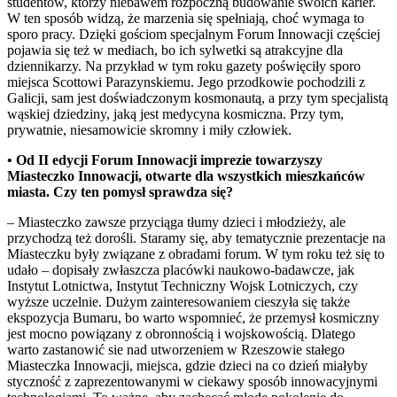
studentów, którzy niebawem rozpoczną budowanie swoich karier.
W ten sposób widzą, że marzenia się spełniają, choć wymaga to
sporo pracy. Dzięki gościom specjalnym Forum Innowacji częściej
pojawia się też w mediach, bo ich sylwetki są atrakcyjne dla
dziennikarzy. Na przykład w tym roku gazety poświęciły sporo
miejsca Scottowi Parazynskiemu. Jego przodkowie pochodzili z
Galicji, sam jest doświadczonym kosmonautą, a przy tym specjalistą
wąskiej dziedziny, jaką jest medycyna kosmiczna. Przy tym,
prywatnie, niesamowicie skromny i miły człowiek.
• Od II edycji Forum Innowacji imprezie towarzyszy
Miasteczko Innowacji, otwarte dla wszystkich mieszkańców
miasta. Czy ten pomysł sprawdza się?
– Miasteczko zawsze przyciąga tłumy dzieci i młodzieży, ale
przychodzą też dorośli. Staramy się, aby tematycznie prezentacje na
Miasteczku były związane z obradami forum. W tym roku też się to
udało – dopisały zwłaszcza placówki naukowo-badawcze, jak
Instytut Lotnictwa, Instytut Techniczny Wojsk Lotniczych, czy
wyższe uczelnie. Dużym zainteresowaniem cieszyła się także
ekspozycja Bumaru, bo warto wspomnieć, że przemysł kosmiczny
jest mocno powiązany z obronnością i wojskowością. Dlatego
warto zastanowić sie nad utworzeniem w Rzeszowie stałego
Miasteczka Innowacji, miejsca, gdzie dzieci na co dzień miałyby
styczność z zaprezentowanymi w ciekawy sposób innowacyjnymi