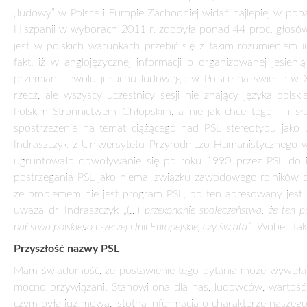
LUDOWE, CZYLI DEMOKRATYCZNE
13 czerwca 2013
Opublikowanie w numerze 19 „Zielonego Sztandaru” z bieżące
Naczelnej PSL, „Partia Ludowa, Chrześcijańska Demokracja
przyszłością Stronnictwa. Dyskusji bardzo ważnej, ale tocząc
politycznej reprezentacji ruchu ludowego debata toczy się n
ludowego czy seminariach naukowych. Do podzielenia się z
upoważnia mnie, tak sądzę, nie tylko fakt ponad 30-letniej 
„Realiach i co dalej” oraz „Myśli Ludowej” artykułów oraz za
doktorantów z Katedry Socjologii Polityki Uniwersytetu Kard
Ludowe, czyli jakie?
Przymiotnik „ludowy, ludowe” w Polsce w powszechnym pojęci
mierze na kulturze szlacheckiej, środowiskiem uważanym 
Mówiąc językiem młodzieżowym uchodzącym za „obciacho
przytoczonym, a więc pejoratywnym, odnosi się również do ni