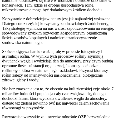
naturalne, dodatkowo są łatwe w montażu i obsłudze oraz tanie w
konserwacji. Tam, gdzie są drobne gospodarstwa rolne,
mikroelektrownie mogą być dodatkowym źródłem dochodu.
Korzystanie z dobrodziejstw natury jest jak najbardziej wskazane.
Dlatego coraz częściej korzystamy z odnawialnych źródeł energii.
Taką strategię wymusza na nas wzrost zapotrzebowania na energię,
spowodowany szybkim rozwojem gospodarczym, ograniczoną
ilością zasobów kopalnych i nadmierne zanieczyszczenie
środowiska naturalnego.
Słońce odgrywa bardzo ważną rolę w procesie fotosyntezy i
asymilacji roślin. W wyniku tych procesów rośliny asymilują
dwutlenek węgla i wydzielają tlen do atmosfery, przy czym budują
ogromne ilości substancji organicznej, biomasy pochodzenia
roślinnego, która w naturze ulega rozkładowi. Przyrost biomasy
roślin zależy od intensywności nasłonecznienia, biologicznie
zdrowej gleby i wody.
Nie bez znaczenia jest to, że obecnie na kuli ziemskiej żyje około 7
miliardów ludności i populacja cały czas zwiększa się, do tego
dochodzi fauna, która wydziela dwutlenek węgla do atmosfery,
dlatego też zieleni powinno być jak najwięcej celem zachowania
równowagi w przyrodzie.
Rozważając wszystkie za i przeciw odnośnie OZE bezwzględnie