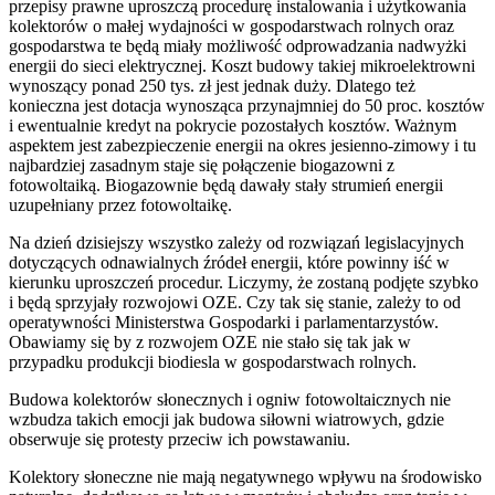
przepisy prawne uproszczą procedurę instalowania i użytkowania
kolektorów o małej wydajności w gospodarstwach rolnych oraz
gospodarstwa te będą miały możliwość odprowadzania nadwyżki
energii do sieci elektrycznej. Koszt budowy takiej mikroelektrowni
wynoszący ponad 250 tys. zł jest jednak duży. Dlatego też
konieczna jest dotacja wynosząca przynajmniej do 50 proc. kosztów
i ewentualnie kredyt na pokrycie pozostałych kosztów. Ważnym
aspektem jest zabezpieczenie energii na okres jesienno-zimowy i tu
najbardziej zasadnym staje się połączenie biogazowni z
fotowoltaiką. Biogazownie będą dawały stały strumień energii
uzupełniany przez fotowoltaikę.
Na dzień dzisiejszy wszystko zależy od rozwiązań legislacyjnych
dotyczących odnawialnych źródeł energii, które powinny iść w
kierunku uproszczeń procedur. Liczymy, że zostaną podjęte szybko
i będą sprzyjały rozwojowi OZE. Czy tak się stanie, zależy to od
operatywności Ministerstwa Gospodarki i parlamentarzystów.
Obawiamy się by z rozwojem OZE nie stało się tak jak w
przypadku produkcji biodiesla w gospodarstwach rolnych.
Budowa kolektorów słonecznych i ogniw fotowoltaicznych nie
wzbudza takich emocji jak budowa siłowni wiatrowych, gdzie
obserwuje się protesty przeciw ich powstawaniu.
Kolektory słoneczne nie mają negatywnego wpływu na środowisko