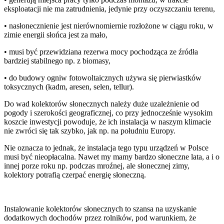
eksploatacji nie ma zatrudnienia, jedynie przy oczyszczaniu terenu,
• nasłonecznienie jest nierównomiernie rozłożone w ciągu roku, w
zimie energii słońca jest za mało,
• musi być przewidziana rezerwa mocy pochodząca ze źródła
bardziej stabilnego np. z biomasy,
• do budowy ogniw fotowoltaicznych używa się pierwiastków
toksycznych (kadm, aresen, selen, tellur).
Do wad kolektorów słonecznych należy duże uzależnienie od
pogody i szerokości geograficznej, co przy jednocześnie wysokim
koszcie inwestycji powoduje, że ich instalacja w naszym klimacie
nie zwróci się tak szybko, jak np. na południu Europy.
Nie oznacza to jednak, że instalacja tego typu urządzeń w Polsce
musi być nieopłacalna. Nawet my mamy bardzo słoneczne lata, a i o
innej porze roku np. podczas mroźnej, ale słonecznej zimy,
kolektory potrafią czerpać energię słoneczną.
Instalowanie kolektorów słonecznych to szansa na uzyskanie
dodatkowych dochodów przez rolników, pod warunkiem, że