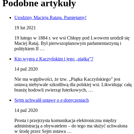
Podobne artykuły
Urodziny Macieja Rataja. Pamiętamy!
19 lut 2021
19 lutego w 1884 r. we wsi Chłopy pod Lwowem urodził się
Maciej Rataj. Był pierwszoplanowym parlamentarzystą i
politykiem II …
Kto wygra z Kaczyńskim i jego „piątką”?
14 paź 2020
Nie ma wątpliwości, że tzw. „Piątka Kaczyńskiego” jest
ustawą niebywale szkodliwą dla polskiej wsi. Likwidując całą
branżę hodowli zwierząt futerkowych, …
Sejm uchwalił ustawę o e-doręczeniach
14 paź 2020
Prosta i przejrzysta komunikacja elektroniczna między
administracją a obywatelem – do tego ma służyć uchwalona
w środę przez Sejm ustawa …