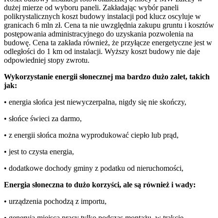
dużej mierze od wyboru paneli. Zakładając wybór paneli
polikrystalicznych koszt budowy instalacji pod klucz oscyluje w
granicach 6 mln zł. Cena ta nie uwzględnia zakupu gruntu i kosztów
postępowania administracyjnego do uzyskania pozwolenia na
budowę. Cena ta zakłada również, że przyłącze energetyczne jest w
odległości do 1 km od instalacji. Wyższy koszt budowy nie daje
odpowiedniej stopy zwrotu.
Wykorzystanie energii słonecznej ma bardzo dużo zalet, takich
jak:
• energia słońca jest niewyczerpalna, nigdy się nie skończy,
• słońce świeci za darmo,
• z energii słońca można wyprodukować ciepło lub prąd,
• jest to czysta energia,
• dodatkowe dochody gminy z podatku od nieruchomości,
Energia słoneczna to dużo korzyści, ale są również i wady:
• urządzenia pochodzą z importu,
• generują miejsca pracy tylko podczas montażu, w trakcie