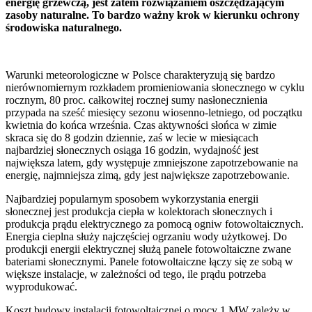
energię grzewczą, jest zatem rozwiązaniem oszczędzającym
zasoby naturalne. To bardzo ważny krok w kierunku ochrony
środowiska naturalnego.
Warunki meteorologiczne w Polsce charakteryzują się bardzo
nierównomiernym rozkładem promieniowania słonecznego w cyklu
rocznym, 80 proc. całkowitej rocznej sumy nasłonecznienia
przypada na sześć miesięcy sezonu wiosenno-letniego, od początku
kwietnia do końca września. Czas aktywności słońca w zimie
skraca się do 8 godzin dziennie, zaś w lecie w miesiącach
najbardziej słonecznych osiąga 16 godzin, wydajność jest
największa latem, gdy występuje zmniejszone zapotrzebowanie na
energię, najmniejsza zimą, gdy jest największe zapotrzebowanie.
Najbardziej popularnym sposobem wykorzystania energii
słonecznej jest produkcja ciepła w kolektorach słonecznych i
produkcja prądu elektrycznego za pomocą ogniw fotowoltaicznych.
Energia cieplna służy najczęściej ogrzaniu wody użytkowej. Do
produkcji energii elektrycznej służą panele fotowoltaiczne zwane
bateriami słonecznymi. Panele fotowoltaiczne łączy się ze sobą w
większe instalacje, w zależności od tego, ile prądu potrzeba
wyprodukować.
Koszt budowy instalacji fotowoltaicznej o mocy 1 MW zależy w