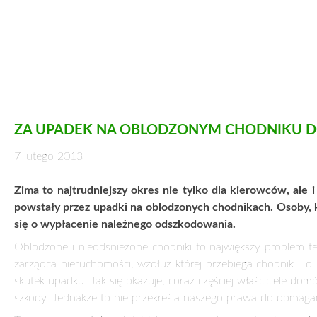
ZA UPADEK NA OBLODZONYM CHODNIKU 
7 lutego 2013
Zima to najtrudniejszy okres nie tylko dla kierowców, ale 
powstały przez upadki na oblodzonych chodnikach. Osoby, 
się o wypłacenie należnego odszkodowania.
Oblodzone i nieodśnieżone chodniki to największy problem te
zarządca nieruchomości, wzdłuż której przebiega chodnik. To
skutek upadku. Jak się okazuje, coraz częściej właściciele d
szkody. Jednakże to nie przekreśla naszego prawa do domaga