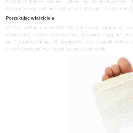
niezbędne będzie również udanie się poszkodowanego d
poszkodowany powinien skorzystać z profesjonalnej pomocy p
Poszukując właściciela
Oprócz zebrania dowodów fundamentalną sprawą w przyp
oblodzonym chodniku jest ustalenie właściciela drogi. Jeśli
się zadośćuczynienia. W przypadku, gdy chodnik należy d
ubezpieczeniowej wypłacane jest odszkodowanie.