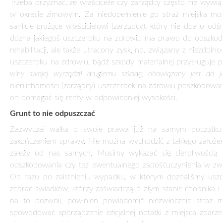
Trzeba przyznać, że właściciele czy zarządcy często nie wyw
w okresie zimowym. Za niedopełnienie go straż miejska mo
sankcje grożące właścicielowi (zarządcy), który nie dba o o
dozna jakiegoś uszczerbku na zdrowiu ma prawo do odszkodowa
rehabilitacji, ale także utracony zysk, np. związany z niezdo
uszczerbku na zdrowiu, bądź szkody materialnej przysługuje
winy swojej wyrządził drugiemu szkodę, obowiązany jest do j
nieruchomości (zarządcy) uszczerbek na zdrowiu poszkodowan
on domagać się renty w odpowiedniej wysokości.
Grunt to nie odpuszczać
Zazwyczaj walka o swoje prawa już na samym początku 
zakończeniem sprawy. Nie można wychodzić z takiego założe
zależy od nas samych. Musimy wykazać się cierpliwością 
odszkodowania czy też ewentualnego zadośćuczynienia w zw
Od razu po zaistnieniu wypadku, w którym doznaliśmy uszc
zebrać świadków, którzy zaświadczą o złym stanie chodnika i 
na to pozwoli, powinien powiadomić niezwłocznie straż mi
spowodować sporządzenie oficjalnej notatki z miejsca zdarz