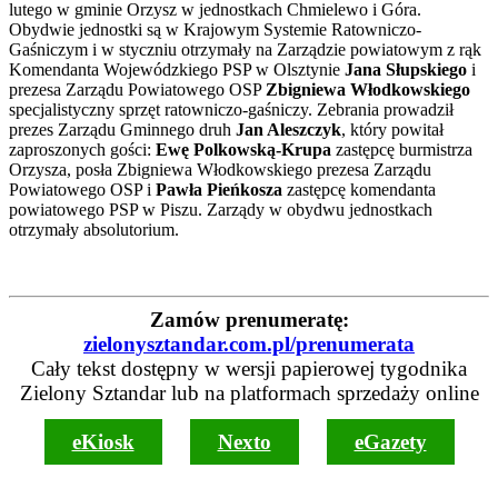
lutego w gminie Orzysz w jednostkach Chmielewo i Góra.
Obydwie jednostki są w Krajowym Systemie Ratowniczo-
Gaśniczym i w styczniu otrzymały na Zarządzie powiatowym z rąk
Komendanta Wojewódzkiego PSP w Olsztynie
Jana Słupskiego
i
prezesa Zarządu Powiatowego OSP
Zbigniewa Włodkowskiego
specjalistyczny sprzęt ratowniczo-gaśniczy. Zebrania prowadził
prezes Zarządu Gminnego druh
Jan Aleszczyk
, który powitał
zaproszonych gości:
Ewę Polkowską-Krupa
zastępcę burmistrza
Orzysza, posła Zbigniewa Włodkowskiego prezesa Zarządu
Powiatowego OSP i
Pawła Pieńkosza
zastępcę komendanta
powiatowego PSP w Piszu. Zarządy w obydwu jednostkach
otrzymały absolutorium.
Zamów prenumeratę:
zielonysztandar.com.pl/prenumerata
Cały tekst dostępny w wersji papierowej tygodnika
Zielony Sztandar lub na platformach sprzedaży online
eKiosk
Nexto
eGazety