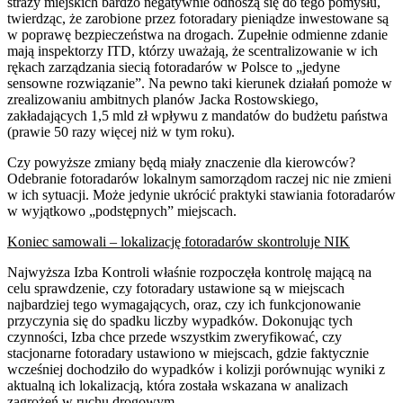
straży miejskich bardzo negatywnie odnoszą się do tego pomysłu,
twierdząc, że zarobione przez fotoradary pieniądze inwestowane są
w poprawę bezpieczeństwa na drogach. Zupełnie odmienne zdanie
mają inspektorzy ITD, którzy uważają, że scentralizowanie w ich
rękach zarządzania siecią fotoradarów w Polsce to „jedyne
sensowne rozwiązanie”. Na pewno taki kierunek działań pomoże w
zrealizowaniu ambitnych planów Jacka Rostowskiego,
zakładających 1,5 mld zł wpływu z mandatów do budżetu państwa
(prawie 50 razy więcej niż w tym roku).
Czy powyższe zmiany będą miały znaczenie dla kierowców?
Odebranie fotoradarów lokalnym samorządom raczej nic nie zmieni
w ich sytuacji. Może jedynie ukrócić praktyki stawiania fotoradarów
w wyjątkowo „podstępnych” miejscach.
Koniec samowali – lokalizację fotoradarów skontroluje NIK
Najwyższa Izba Kontroli właśnie rozpoczęła kontrolę mającą na
celu sprawdzenie, czy fotoradary ustawione są w miejscach
najbardziej tego wymagających, oraz, czy ich funkcjonowanie
przyczynia się do spadku liczby wypadków. Dokonując tych
czynności, Izba chce przede wszystkim zweryfikować, czy
stacjonarne fotoradary ustawiono w miejscach, gdzie faktycznie
wcześniej dochodziło do wypadków i kolizji porównując wyniki z
aktualną ich lokalizacją, która została wskazana w analizach
zagrożeń w ruchu drogowym.