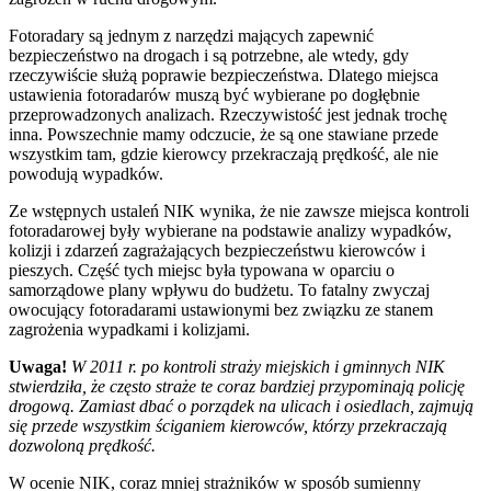
Fotoradary są jednym z narzędzi mających zapewnić
bezpieczeństwo na drogach i są potrzebne, ale wtedy, gdy
rzeczywiście służą poprawie bezpieczeństwa. Dlatego miejsca
ustawienia fotoradarów muszą być wybierane po dogłębnie
przeprowadzonych analizach. Rzeczywistość jest jednak trochę
inna. Powszechnie mamy odczucie, że są one stawiane przede
wszystkim tam, gdzie kierowcy przekraczają prędkość, ale nie
powodują wypadków.
Ze wstępnych ustaleń NIK wynika, że nie zawsze miejsca kontroli
fotoradarowej były wybierane na podstawie analizy wypadków,
kolizji i zdarzeń zagrażających bezpieczeństwu kierowców i
pieszych. Część tych miejsc była typowana w oparciu o
samorządowe plany wpływu do budżetu. To fatalny zwyczaj
owocujący fotoradarami ustawionymi bez związku ze stanem
zagrożenia wypadkami i kolizjami.
Uwaga!
W 2011 r. po kontroli straży miejskich i gminnych NIK
stwierdziła, że często straże te coraz bardziej przypominają policję
drogową. Zamiast dbać o porządek na ulicach i osiedlach, zajmują
się przede wszystkim ściganiem kierowców, którzy przekraczają
dozwoloną prędkość.
W ocenie NIK, coraz mniej strażników w sposób sumienny