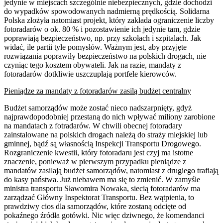
jedynie w miejscach szczególnie niebezpiecznych, gdzie dochodzi
do wypadków spowodowanych nadmierną prędkością. Solidarna
Polska złożyła natomiast projekt, który zakłada ograniczenie liczby
fotoradarów o ok. 80 % i pozostawienie ich jedynie tam, gdzie
poprawiają bezpieczeństwo, np. przy szkołach i szpitalach. Jak
widać, ile partii tyle pomysłów. Ważnym jest, aby przyjęte
rozwiązania poprawiły bezpieczeństwo na polskich drogach, nie
czyniąc tego kosztem obywateli. Jak na razie, mandaty z
fotoradarów dotkliwie uszczuplają portfele kierowców.
Pieniądze za mandaty z fotoradarów zasilą budżet centralny
Budżet samorządów może zostać nieco nadszarpnięty, gdyż
najprawdopodobniej przestaną do nich wpływać miliony zarobione
na mandatach z fotradarów. W chwili obecnej fotoradary
zainstalowane na polskich drogach należą do straży miejskiej lub
gminnej, bądź są własnością Inspekcji Transportu Drogowego.
Rozgraniczenie kwestii, który fotoradaru jest czyj ma istotne
znaczenie, ponieważ w pierwszym przypadku pieniądze z
mandatów zasilają budżet samorządów, natomiast z drugiego trafiają
do kasy państwa. Już niebawem ma się to zmienić. W zamyśle
ministra transportu Sławomira Nowaka, siecią fotoradarów ma
zarządzać Główny Inspektorat Transportu. Bez wątpienia, to
prawdziwy cios dla samorządów, które zostaną odcięte od
pokaźnego źródła gotówki. Nic więc dziwnego, że komendanci