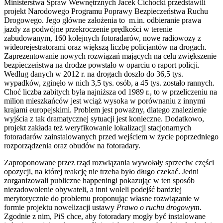
Ministerstwa Spraw Wewnętrznych Jacek Cichocki przedstawili
projekt Narodowego Programu Poprawy Bezpieczeństwa Ruchu
Drogowego. Jego główne założenia to m.in. odbieranie prawa
jazdy za podwójne przekroczenie prędkości w terenie
zabudowanym, 160 kolejnych fotoradarów, nowe radiowozy z
wideorejestratorami oraz większą liczbę policjantów na drogach.
Zaprezentowanie nowych rozwiązań mających na celu zwiększenie
bezpieczeństwa na drodze powstało w oparciu o raport policji.
Według danych w 2012 r. na drogach doszło do 36,5 tys.
wypadków, zginęło w nich 3,5 tys. osób, a 45 tys. zostało rannych.
Choć liczba zabitych była najniższa od 1989 r., to w przeliczeniu na
milion mieszkańców jest wciąż wysoka w porównaniu z innymi
krajami europejskimi. Problem jest poważny, dlatego znalezienie
wyjścia z tak dramatycznej sytuacji jest konieczne. Dodatkowo,
projekt zakłada też weryfikowanie lokalizacji stacjonarnych
fotoradarów zainstalowanych przed wejściem w życie poprzedniego
rozporządzenia oraz obudów na fotoradary.
Zaproponowane przez rząd rozwiązania wywołały sprzeciw części
opozycji, na której reakcję nie trzeba było długo czekać. Jedni
zorganizowali publiczne happeningi pokazując w ten sposób
niezadowolenie obywateli, a inni woleli podejść bardziej
merytorycznie do problemu proponując własne rozwiązanie w
formie projektu nowelizacji ustawy
Prawo o ruchu drogowym
.
Zgodnie z nim, PiS chce, aby fotoradary mogły być instalowane