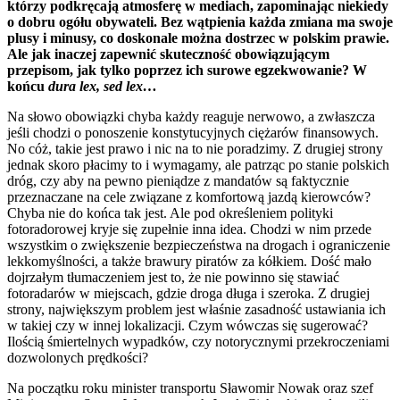
którzy podkręcają atmosferę w mediach, zapominając niekiedy
o dobru ogółu obywateli. Bez wątpienia każda zmiana ma swoje
plusy i minusy, co doskonale można dostrzec w polskim prawie.
Ale jak inaczej zapewnić skuteczność obowiązującym
przepisom, jak tylko poprzez ich surowe egzekwowanie? W
końcu
dura lex, sed lex…
Na słowo obowiązki chyba każdy reaguje nerwowo, a zwłaszcza
jeśli chodzi o ponoszenie konstytucyjnych ciężarów finansowych.
No cóż, takie jest prawo i nic na to nie poradzimy. Z drugiej strony
jednak skoro płacimy to i wymagamy, ale patrząc po stanie polskich
dróg, czy aby na pewno pieniądze z mandatów są faktycznie
przeznaczane na cele związane z komfortową jazdą kierowców?
Chyba nie do końca tak jest. Ale pod określeniem polityki
fotoradorowej kryje się zupełnie inna idea. Chodzi w nim przede
wszystkim o zwiększenie bezpieczeństwa na drogach i ograniczenie
lekkomyślności, a także brawury piratów za kółkiem. Dość mało
dojrzałym tłumaczeniem jest to, że nie powinno się stawiać
fotoradarów w miejscach, gdzie droga długa i szeroka. Z drugiej
strony, największym problem jest właśnie zasadność ustawiania ich
w takiej czy w innej lokalizacji. Czym wówczas się sugerować?
Ilością śmiertelnych wypadków, czy notorycznymi przekroczeniami
dozwolonych prędkości?
Na początku roku minister transportu Sławomir Nowak oraz szef