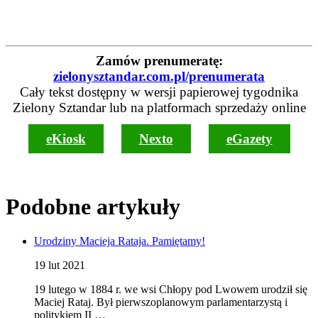
Zamów prenumeratę:
zielonysztandar.com.pl/prenumerata
Cały tekst dostępny w wersji papierowej tygodnika
Zielony Sztandar lub na platformach sprzedaży online
eKiosk
Nexto
eGazety
Podobne artykuły
Urodziny Macieja Rataja. Pamiętamy!
19 lut 2021
19 lutego w 1884 r. we wsi Chłopy pod Lwowem urodził się
Maciej Rataj. Był pierwszoplanowym parlamentarzystą i
politykiem II …