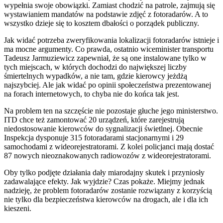
wypełnia swoje obowiązki. Zamiast chodzić na patrole, zajmują się
wystawianiem mandatów na podstawie zdjęć z fotoradarów. A to
wszystko dzieje się to kosztem dbałości o porządek publiczny.
Jak widać potrzeba zweryfikowania lokalizacji fotoradarów istnieje i
ma mocne argumenty. Co prawda, ostatnio wiceminister transportu
Tadeusz Jarmuziewicz zapewniał, że są one instalowane tylko w
tych miejscach, w których dochodzi do największej liczby
śmiertelnych wypadków, a nie tam, gdzie kierowcy jeżdżą
najszybciej. Ale jak widać po opinii społeczeństwa prezentowanej
na forach internetowych, to chyba nie do końca tak jest.
Na problem ten na szczęście nie pozostaje głuche jego ministerstwo.
ITD chce też zamontować 20 urządzeń, które zarejestrują
niedostosowanie kierowców do sygnalizacji świetlnej. Obecnie
Inspekcja dysponuje 315 fotoradarami stacjonarnymi i 29
samochodami z wideorejestratorami. Z kolei policjanci mają dostać
87 nowych nieoznakowanych radiowozów z wideorejestratorami.
Oby tylko podjęte działania dały miarodajny skutek i przyniosły
zadawalające efekty. Jak wyjdzie? Czas pokaże. Miejmy jednak
nadzieję, że problem fotoradarów zostanie rozwiązany z korzyścią
nie tylko dla bezpieczeństwa kierowców na drogach, ale i dla ich
kieszeni.