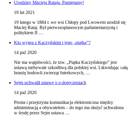
Urodziny Macieja Rataja. Pamiętamy!
19 lut 2021
19 lutego w 1884 r. we wsi Chłopy pod Lwowem urodził się
Maciej Rataj. Był pierwszoplanowym parlamentarzystą i
politykiem II …
Kto wygra z Kaczyńskim i jego „piątką”?
14 paź 2020
Nie ma wątpliwości, że tzw. „Piątka Kaczyńskiego” jest
ustawą niebywale szkodliwą dla polskiej wsi. Likwidując całą
branżę hodowli zwierząt futerkowych, …
Sejm uchwalił ustawę o e-doręczeniach
14 paź 2020
Prosta i przejrzysta komunikacja elektroniczna między
administracją a obywatelem – do tego ma służyć uchwalona
w środę przez Sejm ustawa …