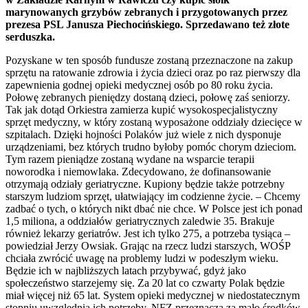
marynowanych grzybów zebranych i przygotowanych przez
prezesa PSL Janusza Piechocińskiego. Sprzedawano też złote
serduszka.
Pozyskane w ten sposób fundusze zostaną przeznaczone na zakup
sprzętu na ratowanie zdrowia i życia dzieci oraz po raz pierwszy dla
zapewnienia godnej opieki medycznej osób po 80 roku życia.
Połowę zebranych pieniędzy dostaną dzieci, połowę zaś seniorzy.
Tak jak dotąd Orkiestra zamierza kupić wysokospecjalistyczny
sprzęt medyczny, w który zostaną wyposażone oddziały dziecięce w
szpitalach. Dzięki hojności Polaków już wiele z nich dysponuje
urządzeniami, bez których trudno byłoby pomóc chorym dzieciom.
Tym razem pieniądze zostaną wydane na wsparcie terapii
noworodka i niemowlaka. Zdecydowano, że dofinansowanie
otrzymają odziały geriatryczne. Kupiony będzie także potrzebny
starszym ludziom sprzęt, ułatwiający im codzienne życie. – Chcemy
zadbać o tych, o których nikt dbać nie chce. W Polsce jest ich ponad
1,5 miliona, a oddziałów geriatrycznych zaledwie 35. Brakuje
również lekarzy geriatrów. Jest ich tylko 275, a potrzeba tysiąca –
powiedział Jerzy Owsiak. Grając na rzecz ludzi starszych, WOŚP
chciała zwrócić uwagę na problemy ludzi w podeszłym wieku.
Będzie ich w najbliższych latach przybywać, gdyż jako
społeczeństwo starzejemy się. Za 20 lat co czwarty Polak będzie
miał więcej niż 65 lat. System opieki medycznej w niedostatecznym
stopniu uwzględnia ich potrzeby. NFZ przeznacza za mało środków