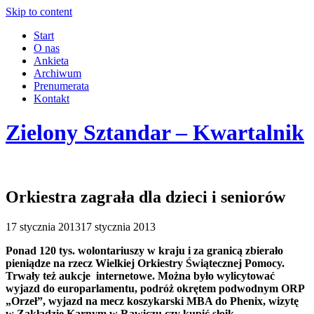
Skip to content
Start
O nas
Ankieta
Archiwum
Prenumerata
Kontakt
Zielony Sztandar – Kwartalnik
Orkiestra zagrała dla dzieci i seniorów
17 stycznia 2013
17 stycznia 2013
Ponad 120 tys. wolon
tariuszy w kraju i za granicą zbierało
pieniądze na rzecz Wielkiej Orkiestry
Świątecznej Pomocy.
Trwały też aukcje internetowe. Można było wylicytować
wyjazd do europarlamentu, podróż okrętem podwodnym ORP
„Orzeł”, wyjazd na mecz koszykarski MBA do Phenix, wizytę
w Zakładzie Karnym w Rawiczu czy kupić słoik