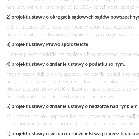
Analogiczny projekt, jak ten złożony przez PSL, będzie realiz
Dzięki tym rozwiązaniom prowadzący działalność gospodar
będą miały prawo do urlopu wychowawczego na podobnych za
7) projekt ustawy o zmianie ustawy – Prawo telekomunikac
Projekt zmierza do skrócenia okresu, w którym operator pu
telekomunikacyjnych są zobowiązani na własny koszt, zatrz
godzinę połączenia, rodzaj połączenia oraz lokalizację urządze
się rząd.
Opracował: Krzysztof Kosiński Rzecznik Prasowy PSL
Zamów prenumeratę:
Cały tekst dostępny w wersji papierowej tyg
eKiosk