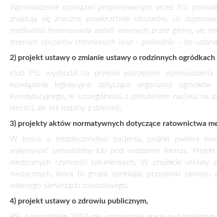
zagrożeń, także tych o charakterze cywilizacyjnym. Odręb
postępujące zmiany demograficzne, tj. starzenie się spo
zdrowia ogółu obywateli oraz poprawę świadomości zdrowotn
5) projekt ustawy o zmianie ustawy Prawo łowieckie
Zmiany proponowane przez PSL mają zwiększyć odpowiedzialn
6) Zespół Sprytnych Regulacji;
Klub Parlamentarny zamierza powołać kilkuosobowy zespó
przeciętnemu Kowalskiemu. Założenie jest banalne, ale genia
nawet najmniejszego uszczerbku dla budżetu państwa, ale u
państwowego, ograniczą wszechwładzę państwa i pozwolą dz
7) zmiany w prawie budowlanym;
Zmiany, które zaproponuje KP PSL będą polegały na przyspie
przedsiębiorstw czy prowadzonych nowych inwestycji.
8) projekt ustawy o bezpieczeństwie dzieci w sieci,
Klub Parlamentarny PSL rozpocznie przygotowania do pracy n
korzystających z Internetu. W rozwijającej się przestrzeni 