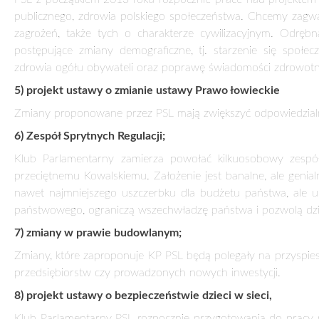
jest kompleksowa regulacja prawna, która w odpowiedzialny s
9) projekt ustawy o zmianie ustawy o refundacji leków, 
medycznych.
Zmiany polegające na przeznaczeniu środków finansowych z
na rok 2012 na świadczenia opieki zdrowotnej dla pacjent
Według wyliczeń ekspertów niedobór pieniędzy na leczeni
spadku wpływów ze składek na ubezpieczenia zdrowotne. Gdy
szpitale mogłyby zacząć normalnie funkcjonować i skróciłyby się
10) projekt ustawy o zmianie ustawy o systemie oświaty
Inicjatywa polegająca na wprowadzeniu w ostatniej klasie gi
„zawodowych” w różnych podmiotach funkcjonujących na loka
Posłowie PSL w nadchodzącym roku będą chcieli też sfinaliz
1) projekt ustawy o zmianie ustawy o bezpieczeństwie żywno
Projekt zakłada ograniczenie sprzedaży w szkołach tzw. żyw
projekt jest na etapie notyfikacji w Komisji Europejskiej. O
nam, aby od roku szkolnego 2013/2014 dzieci mogły zastać w