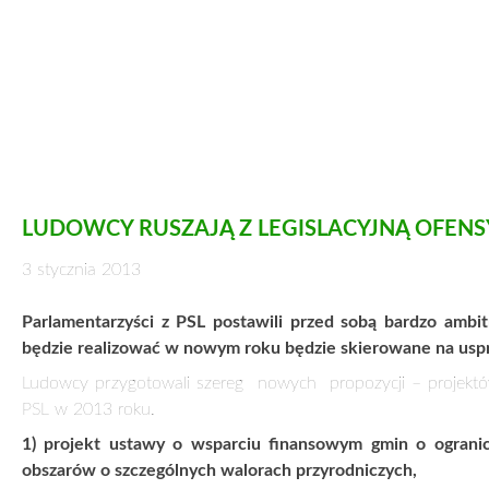
znajdują się znaczne powierzchnie obszarów, co doprow
możliwości finansowania zadań własnych przez gminy, ale r
terenach obszarów chronionych oraz – pośrednio – do ustan
2) projekt ustawy o zmianie ustawy o rodzinnych ogródkach
Klub PSL wychodzi na przeciw potrzebom wprowadzenia o
rozwiązania legislacyjne dotyczące organizacji ogródk
Konstytucyjnego, w szczególności z położeniem nacisku na za
renciści, ale tez rodziny z dziećmi).
3) projekty aktów normatywnych dotyczące ratownictwa m
W trosce o bezpieczeństwo pacjenta, projekt zawiera n
wykonywać samodzielne lub pod nadzorem lekarza. Projekt
medycznych czynności ratunkowych. W projekcie ustawy 
medycznych, która to grupa spełniając przesłanki zawodu
własnego samorządu zawodowego.
4) projekt ustawy o zdrowiu publicznym,
PSL z początkiem 2013 roku
rozpocznie prace nad projektem
publicznego, zdrowia polskiego społeczeństwa. Chcemy zag