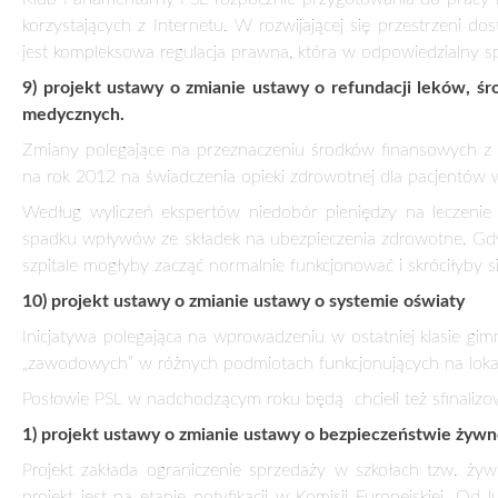
2) projekt ustawy o okręgach sądowych sądów powszechnyc
Od 1 stycznia 2013 roku wchodzi w życie rozporządzenie 
będzie nadal procedowana w Sejmie – liczymy na jej szybkie 
3) projekt ustawy Prawo spółdzielcze
Ustawa prawo spółdzielcze zawiera blisko trzydzieści nowelizac
4) projekt ustawy o zmianie ustawy o podatku rolnym,
Projekt przewiduje zmianę sposobu obliczania podatku rolne
polega na zastąpieniu okresu trzech kwartałów roku poprzedz
okresem jedenastu kwartałów, liczonych jako pierwsze trzy 
poprzedzających rok poprzedzający rok podatkowy.
5) projekt ustawy o zmianie ustawy o nadzorze nad rynkiem
PSL będzie chciało doprowadzić do uchwalenia nowelizacji 
funkcjonowania rynku finansowego mających na celu zwiększ
6
) projekt ustawy o wsparciu rodzicielstwa poprzez finans
dzieckiem