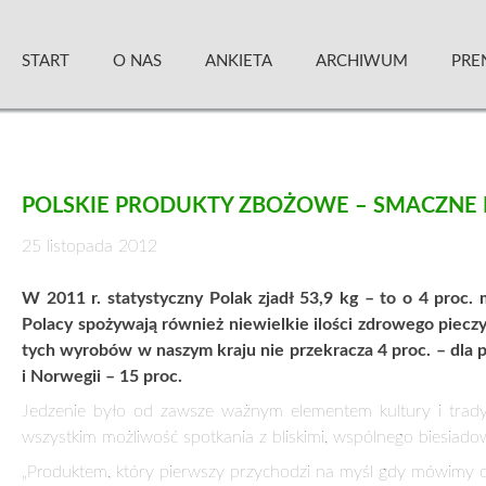
Skip
Zielony Sztandar – Kwartalnik
to
START
O NAS
ANKIETA
ARCHIWUM
PRE
content