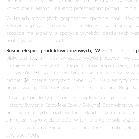
POLSKIE PRODUKTY ZBOŻOWE – SMACZNE 
25 listopada 2012
W 2011 r. statystyczny Polak zjadł 53,9 kg – to o 4 proc.
Polacy spożywają również niewielkie ilości zdrowego piecz
tych wyrobów w naszym kraju nie przekracza 4 proc. – dla 
i Norwegii – 15 proc.
Jedzenie było od zawsze ważnym elementem kultury i tradycj
wszystkim możliwość spotkania z bliskimi, wspólnego biesiado
„Produktem, który pierwszy przychodzi na myśl gdy mówimy o
symbolem dobrobytu – powiedział Marek Gąsiorowski ze Slo
przez Polski Związek Producentów Roślin Zbożowych, pod patr