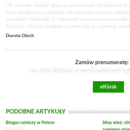
To już trzecie spotkanie z cyklu
„Smaczne i zdrowe – nasze
Przetworów Zbożowych.
W spotkaniu uczestniczyli: p.o. prezesa Agencji Rynku Ro
Zwolak, prezes Krajowego Związku Spółdzielni Mleczarski
Broś, członek zarządu Polskiego Związku Producentów Roślin
przewodniczący Komisji Zarządzającej Funduszem Promocji Z
Przetworów Zbożowych Piotr Doligalski, dyrektor Departame
i Komunikacji Ministerstwa Rolnictwa i Rozwoju Wsi Anita Sz
dr inż. Ewa Sicińska z Katedry Żywienia Człowieka 
Gąsiorowski z organizacji Slow Food Polska.
Prezes ARR Lucjan Zwolak – jako miłośnik domowego wypiek
zadowoleniem mówił o polskich wyjątkowych i niepowtarzaln
produktów zbożowych.
Poruszył także tematykę wpływu Funduszy Promocji, którymi 
w Polsce. Podkreślił, iż w bieżącym roku realizowanych j
Promocji, m.in. w sektorze mleczarskim, mięsnych czy owo
Polską Izbę Makaronu, na którą przeznaczono ponad 2 mln z
W krajach rozwiniętych gospodarczo spożycie produktów z