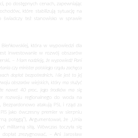
ięki nim w kraju utrzymuje się wysoki
sytuację gospodarczą i społeczną w
lnych, wspomagają zaplecze przemysłu
 saldo, które w ub. roku wyniosło 2,6
ctwa i ochrony środowiska w całej UE,
 dla naszych rolników były co najmniej
leży pamiętać, że są one dla blisko pół