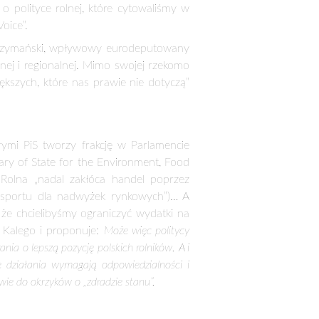
ci, po dostępnych cenach, zapewniając
chodów, które stabilizują sytuację na
go świadczy też stanowisko w sprawie
Bieńkowskiej, która w wypowiedzi dla
e jest inwestowanie w rozwój obszarów
erski. –
Mam nadzieję, że wypowiedź Pani
ytania czy minister polskiego rządu zachęca
ach dopłat bezpośrednich. Nie jest to jej
ozwoju obszarów wiejskich, który ma służyć
, że nawet 40 proc. jego środków ma się
ter rozwoju regionalnego do woda na
wa. Bezpardonowo atakują PSL i rząd za
s PiS jako ówczesny premier w sierpniu
rną potęgą”). Argumentował, że „Unia
yć militarną siłą. Wówczas toczyła się
dopłat zrezygnować. – Ani Jarosław