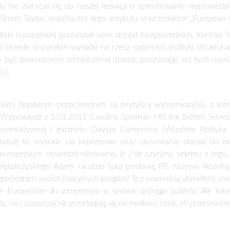
kiej gwarantem odpowiedniego poziomu żywności wysokiej jakoś
ralnego, przy równoczesnym utrzymaniu parytetu rolniczych do
twa przypomina, że o znaczeniu systemu wsparcia bezpośrednie
óre przyjął Rząd Rzeczypospolitej Polskiej.
niefortunna wypowiedź minister rozwoju regionalnego Elżbiety 
aty bezpośrednie są nieefektywne i że znacznie skuteczniejsz
opinii nie kryje poseł do Parlamentu Europejskiego Czesław Sieki
ko Polski, chociaż już 29 października, będąc w Brukseli miał pierwsze p
t nie oczekiwał komentarza od Minister Rozwoju Regionalnego w spraw
 jest związany z rozwojem regionalnym. II filar WPR – tzw. polityka r
est jednak tak programowany przez urzędników Komisji Europejskiej
 programy środowiskowo-klimatyczne.
Takie wypowiedzi, jak minis
 partii w kraju chcą się jawić jako jedyni obrońcy wsi i rolnict
radzie stanu. A w rzeczywistości… to Jarosław Kaczyński, preze
tułem „EU should be military Power” („Unia powinna być milita
stopniowo wycofać się z dopłat dla rolnictwa”, jeśli chciałaby b
a Brytania
postulowała, aby w ramach reformy budżetu UE z 