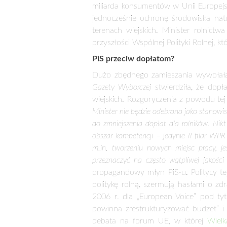
Dopłaty do rolnictwa to ogromy zastr
popyt wewnętrzny. Gdyby dopłaty z
Polsce.
Płatności bezpośrednie, czyli oddzi
rolno-spożywczego. Poprawiają też ha
mld euro, a w tym może osiągnąć wart
w tym oczywiście i w Polsce. Dlatego P
na poziomie średniej unijnej. Można dy