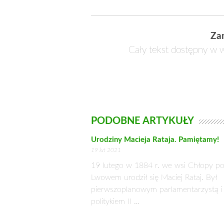
Kaczyński, ani nikt w jego imieniu nig
naszym tekście z 2006 r. – mówi nam S
W 2006 r. działacze PiS w ramach pol
tej partii, pisał: „Polska powinna chro
rolnej struktury społecznej powinniśm
(„Gazeta Wyborcza” z 5 stycznia 2006 r
To może rozbić WPR
Nie jest tajemnicą, iż najbardziej pr
Europejskim. PiS temu zaprzecza, ale…
and Rural Affairs, członkini Partii
utrzymanie wysokich cen w UE. Powo
David Lidington, brytyjski minister ds
rolnictwo”. Marszałek województwa św
PiS zaczęliby od przekonania do dopłat bez
wspomogłoby dochodzenie w Parlamencie 
poważnego merytorycznego zaangażowania. 
Andrzej Byliński