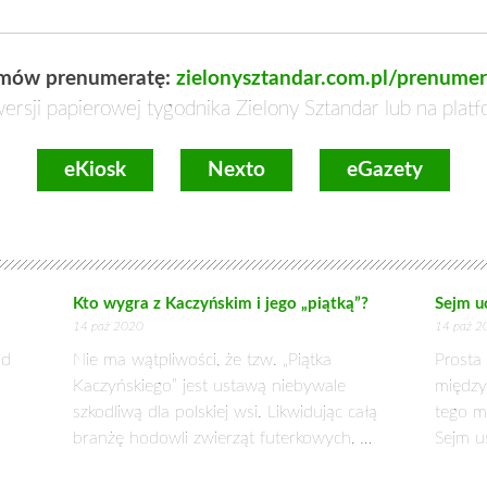
dy nie zwracał się do naszej redakcji o sprostowanie wypowiedzi 
imon Taylor, współautor tego artykułu oraz redaktor „European V
ityki europejskiej podważali sens dopłat bezpośrednich. Konr
nić przede wszystkim wydatki na rzecz spójności, polityki struktur
y być promotorem zmniejszenia dopłat, poczynając od tych najwi
.).
zeciwni dopłatom bezpośrednim są brytyjscy konserwatyści, z kt
 Wypowiedź z 5.01.2011 Caroline Spelman MP, the British Secret
 Konserwatywnej i gabinetu Davida Camerona: (Wspólna Polityka
duje to wysokie cła importowe oraz stosowanie dopłat do e
. europejskich stwierdził niedawno, iż „Nie czynimy sekretu z tego
iętokrzyskiego Adam Jarubas taka postawę PiS nazywa filozofią
pośrednich swoich frakcyjnych kolegów? To z pewnością ułatwiłoby stara
Europejskim do kompromisu w sprawie unijnego budżetu. Ale takie 
No i zazwyczaj nie przekładają się na medialny blask. W przeciwieństw