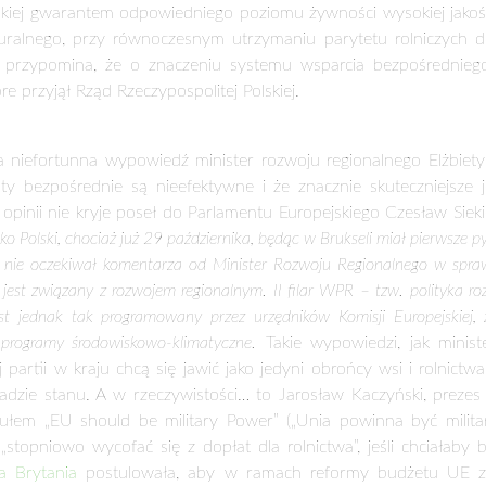
zyk pieniędzy dla całej polskiej gospodarki. Między innymi dz
ostały drastycznie zmniejszone mogłaby to bardzo pogorszy 
elone od produkcji, poprawiają konkurencyjność gospodarstw ro
ndel produktami rolnymi w Polsce, który jako jedyny ma dodatnie
ość ok. 3 mld euro. Jest to efektywny system wspomagania rolni
olska nieustannie podejmuję starania, aby płatności bezpośrednie
skutować nt. udziału płatności bezpośrednich w całej WPR, ale na