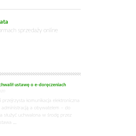
o polityce rolnej, które cytowaliśmy w
oice”.
ad Szymański, wpływowy eurodeputowany
alnej i regionalnej. Mimo swojej rzekomo
ększych, które nas prawie nie dotyczą”
órymi PiS tworzy frakcję w Parlamencie
ary of State for the Environment, Food
 Rolna „nadal zakłóca handel poprzez
ksportu dla nadwyżek rynkowych”)… A
, że chcielibyśmy ograniczyć wydatki na
 Kalego i proponuje:
Może więc politycy
nia o lepszą pozycję polskich rolników. A i
działania wymagają odpowiedzialności i
ie do okrzyków o „zdradzie stanu”.