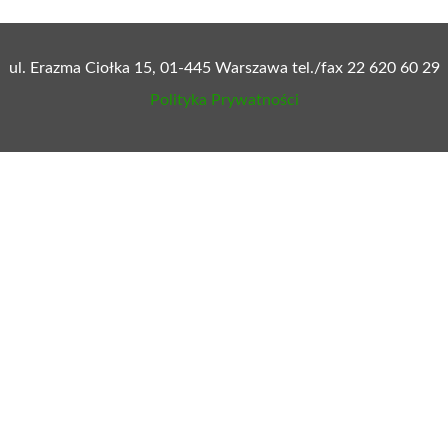
mów prenumeratę:
zielonysztandar.com.pl/prenumer
ersji papierowej tygodnika Zielony Sztandar lub na plat
eKiosk
Nexto
eGazety
Kto wygra z Kaczyńskim i jego „piątką”?
Sejm u
14 paź 2020
14 paź 2
od
Nie ma wątpliwości, że tzw. „Piątka
Prosta 
Kaczyńskiego” jest ustawą niebywale
między
szkodliwą dla polskiej wsi. Likwidując całą
tego m
branżę hodowli zwierząt futerkowych, …
Sejm u