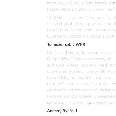
miliarda konsumentów w Unii Europejs
jednocześnie ochronę środowiska natu
terenach wiejskich. Minister rolnic
przyszłości Wspólnej Polityki Rolnej, kt
PiS przeciw dopłatom?
Dużo zbędnego zamieszania wywołała 
Gazety Wyborczej
stwierdziła, że dopł
wiejskich. Rozgoryczenia z powodu tej 
Minister nie będzie odebrana jako stanowis
do zmniejszenia dopłat dla rolników. Nik
obszar kompetencji – jedynie II filar WPR
m.in. tworzeniu nowych miejsc pracy, j
przeznaczyć na często wątpliwej jakości
propagandowy młyn PiS-u. Politycy tej
politykę rolną, szermują hasłami o zd
2006 r. dla „European Voice” pod ty
powinna zrestrukturyzować budżet” i „
debata na forum UE, w której
Wielk