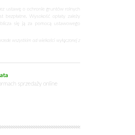
ówią, jak długo gmina może zwlekać z
 konkretnym terminie.
owym planie zagospodarowania.
iadacze nieruchomości, chcąc rozpocząć
danej działce można budować. Jego brak
działki.
ej działki z produkcji rolnej. Właściciel
czenia z produkcji rolnej ziemi dobrej
iatowego. Chodzi o grunty klas: I, II,
ego. W przypadku gruntów klasy IV, IVa i
takich gruntów. Po uzyskaniu decyzji o
 IVb, V i VI wytworzone z gleb pochodzenia