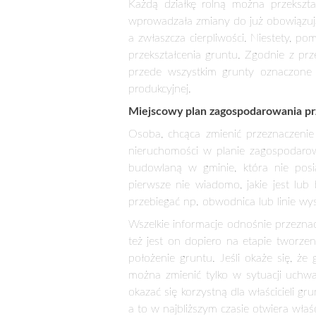
Przekształcenie działki rolnej w budow
nadaje się pod uprawę. Jednak, aby 