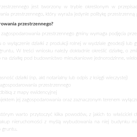
ałcić w budowlaną, o ile gmina będzie uchwalała nowy plan 
ącego dokumentu. Odrolnienie gruntu jest czasochłonnym pro
omimo szczerych chęci, właścicieli ziemi może czasem spotkać p
episami ustawy o ochronie gruntów rolnych i leśnych na cele ni
 ewidencji gruntów jako nieużytki, a w razie ich braku inne
rzestrzennego
nieruchomości rolnej na działkę budowlaną, powinna rozpocząć
nia przestrzennego. Należy pamiętać, że zakup ziemi rolnej w c
iada aktualnych planów zagospodarowania przestrzennego, 
będzie w przyszłości przeznaczenie działki, a po drugie może o
okiego napięcia.
czenia działki oraz tego, czy gmina ma już uchwalony nowy plan
nia, uzyskamy w wydziale geodezji i gospodarki przestrzennej 
e gmina nie ma aktualnych planów zagospodarowania przestrzen
alania nowych planów lub wprowadzania zmian do już istniejący
gruntów rolnych, ponieważ gminy, których plany utraciły ważność
ścicielom drogę do zmian przeznaczenia gruntów.