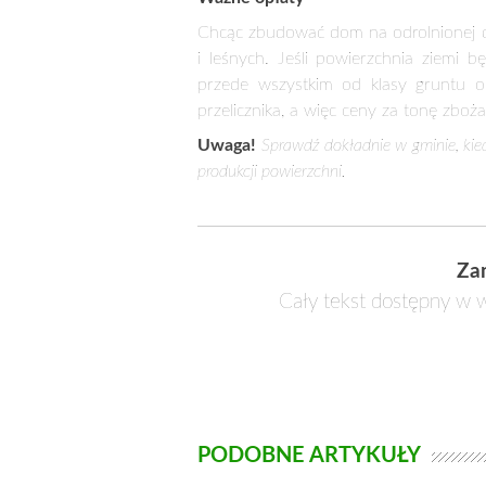
Rozpatrzenie sprawy
Po złożeniu odpowiedniego wniosku n
podjęciem decyzji w tej sprawie. Ozna
Uwaga!
Gmina nie jest związana żadnym
Wyłączenie gruntu z produkcji rolnej
Odrolnienie oraz wyłączenie działki z
budowę. Zasadnicze znaczenie będzie m
spowoduje, że chęć odrolnienia gruntu s
Jeśli okaże się, że grunt jest już odrol
składa odpowiedni wniosek do starostw
jakości konieczne jest uzyskanie zgody
III, IIIa, IIIb, a także użytki rolne k
IVb, zgoda jest potrzebna wtedy, gdy 
wyłączeniu można składać wniosek o 
Uwaga!
Wyłączenie nie jest potrzebne w
mineralnego.
Ważne opłaty