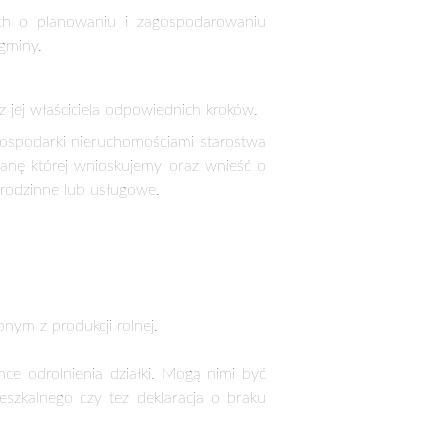
zagospodarowania przestrzennego lub
cesem, wymagającym wielu dokumentów,
rzykra niespodzianka związana z odmową
erolnicze i nieleśne można przeznaczać
 grunty o najniższej przydatności do
 swoje działania od ustalenia statusu
elu jej przekwalifikowania na działkę
jest ryzykowny z dwóch powodów. Po
kazać się, że w jej sąsiedztwie będzie
 zagospodarowania przestrzennego, czy
urzędu gminy właściwego ze względu na
nego, to przeznaczenie takich gruntów
ch. Taka sytuacja paradoksalnie może
, będą musiały tworzyć nowe dokumenty,