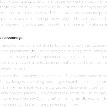
lano to ogromy zysk dla właściciela takiej ziemi. Szczególnie wt
stać się posiadaczem ziemi pod budowę domu, trzeba dopilnow