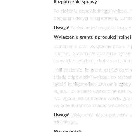
Miejscowy plan zagospodarowania p
przestrzennym. Stanowi on akt planowa
Jak dokonać zmiany planu zagospoda
Zmiana przeznaczenia gruntu w planie
Pierwszym z nich jest złożenie wniosku
właściwego ze względu na położenie g
zmianę przeznaczenia gruntu z rolneg
Wniosek musi zawierać:
dokument potwierdzający własn
wypis z miejscowego planu 
wypis z rejestru gruntów z 
kopię mapy działki wraz z p
Ważne jest uzasadnienie wniosku, w k
m.in. znikomość użyteczności rolnej
chęci właściciela do uprawiania daneg