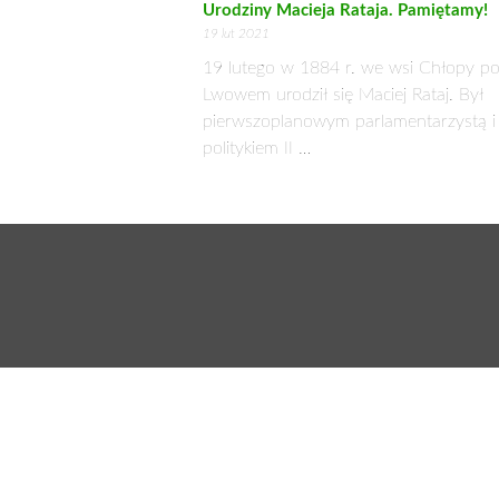
Chcąc zbudować dom na odrolnionej dz
i leśnych. Jeśli powierzchnia ziemi 
przede wszystkim od klasy gruntu or
przelicznika, a więc ceny za tonę zbo
Uwaga!
Sprawdź dokładnie w gminie, kied
produkcji powierzchni.
Za
Cały tekst dostępny w w
PODOBNE ARTYKUŁY