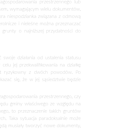
edy gdy grunt jest niskiej klasy i nie
ać odpowiednich formalności.