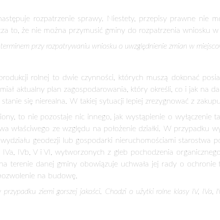
rzestrzennego jest tworzony w trybie określonym w przepisa
nia przestrzennego, który wyraża jedynie politykę przestrzenną 
rowania przestrzennego?
 zagospodarowania przestrzennego gminy wymaga podjęcia przez 
 o wyłączenie działki z produkcji rolnej w wydziale geodezji lub
runtu. W treści wniosku należy dokładnie określić działkę, o zm
o na działkę pod budownictwo mieszkaniowe jednorodzinne, wielo
ość działki (np. akt notarialny lub odpis z księgi wieczystej)
zagospodarowania przestrzennego
odbitką z mapy ewidencyjnej
rojektem jej zagospodarowania oraz zaznaczonym terenem wyłączo
tórym warto przytoczyć kilka powodów, z jakich to właściciel ch
, zakup nieruchomości z myślą wybudowania na niej budynku mie
o gruntu.