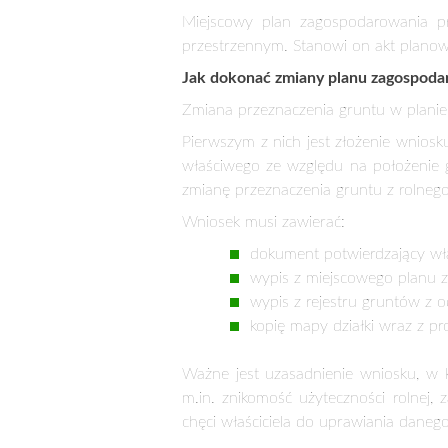
Każdą działkę rolną można przekszt
wprowadzała zmiany do już obowiązuj
a zwłaszcza cierpliwości. Niestety, p
przekształcenia gruntu. Zgodnie z prz
przede wszystkim grunty oznaczone w
produkcyjnej.
Miejscowy plan zagospodarowania p
Osoba, chcąca zmienić przeznaczenie 
nieruchomości w planie zagospodarowa
budowlaną w gminie, która nie pos
pierwsze nie wiadomo, jakie jest lub 
przebiegać np. obwodnica lub linie wys
Wszelkie informacje odnośnie przezna
też jest on dopiero na etapie tworze
położenie gruntu. Jeśli okaże się, ż
można zmienić tylko w sytuacji uchw
okazać się korzystną dla właścicieli 
a to w najbliższym czasie otwiera wła