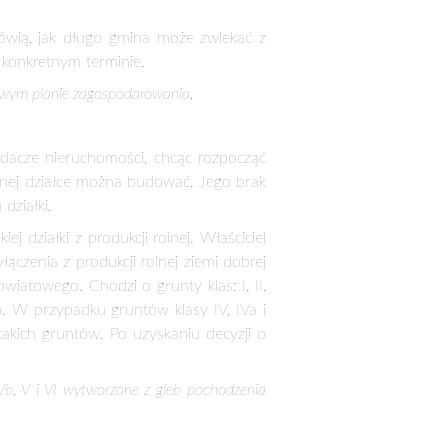
ch o planowaniu i zagospodarowaniu
gminy.
jej właściciela odpowiednich kroków.
 gospodarki nieruchomościami starostwa
ianę której wnioskujemy oraz wnieść o
rodzinne lub usługowe.
nym z produkcji rolnej.
ce odrolnienia działki. Mogą nimi być
szkalnego czy tez deklaracja o braku