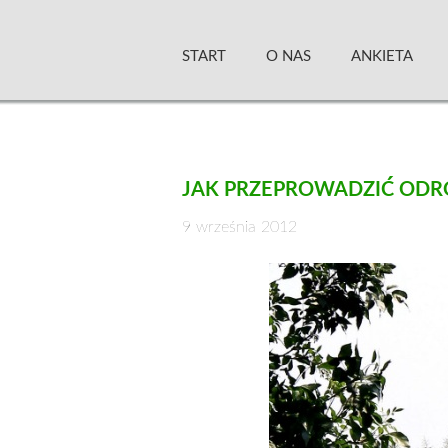
Skip
Zielony Sztandar –
to
START
O NAS
ANKIETA
content