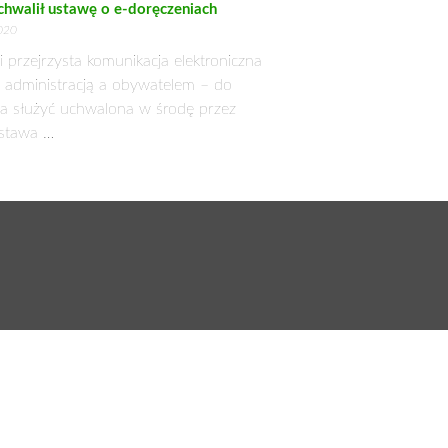
zez ustawę o ochronie gruntów rolnych
est bezpłatne. Wysokość opłaty zależy
 oblicza się ją za pomocą ustawowego
przede wszystkim od wielkości wyłączonej z
ata
formach sprzedaży online