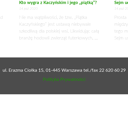
iałce, należy jeszcze uiścić odpowiednią opłatę przewidzianą pr
będzie mniejsza niż 500 metrów kwadratowych, to wyłączenie j
az powierzchni, jaka ma być wyłączona z produkcji rolnej i
ża publikowanej przez Główny Urząd Statystyczny.
y nie ponosi się żadnych opłat za wyłączenie działki. Jednak zależy to 
mów prenumeratę:
zielonysztandar.com.pl/prenumer
ersji papierowej tygodnika Zielony Sztandar lub na plat
eKiosk
Nexto
eGazety