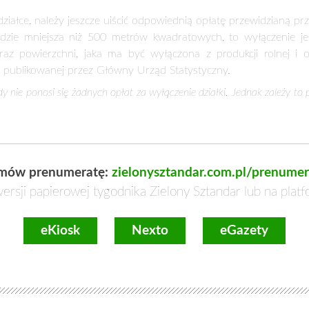
astępuje rozpatrzenie sprawy. Niestety, przepisy prawne nie m
cza to, że nie można przymusić gminy do rozpatrzenia wniosku w
 terminem przy rozpatrywaniu wniosku o uwzględnienie zmian w miejsc
 produkcji rolnej to dwie czynności, których muszą dokonać pos
iał aktualny plan zagospodarowania, który określi, co i jak na 
tanie się nierealna. W takiej sytuacji lepiej zrezygnować z zakupu 
niony, to nie pozostaje nic innego, jak wystąpienie o wyłączenie taki
a właściwego ze względu na położenie działki. W przypadku wyłą
 wydziału geodezji lub gospodarki nieruchomościami starostwa pow
las IV, IVa, IVb, V i VI, wytworzonych z gleb pochodzenia organiczn
na terenie danej gminy obowiązuje uchwała jej rady o ochronie 
pozwolenie na budowę.
 przypadku ziemi gorszej jakości. Chodzi o użytki rolne klasy IV, IVa,