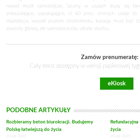
nawet myśli samobójcze. Szumy w uszach leczy się farma
znieczulające, uspakajające. U 60 proc. chorych udaje to
miażdżyca, wysoki poziom cholesterolu, kuracja musi być 
zawroty głowy, złe samopoczucie, utrata słuchu.
Zamów prenumeratę:
Cały tekst dostępny w wersji papierowej tyg
eKiosk
PODOBNE ARTYKUŁY
Rozbieramy beton biurokracji. Budujemy
Refundacyjna
Polskę łatwiejszą do życia
życia
20 cze 2025
20 cze 2025