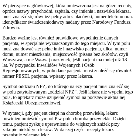
W pieczątce nagłówkowej, która umieszczona jest na górze recepty,
oprócz nazwy przychodni, szpitala, czy imienia i nazwiska lekarza,
musi znaleźć się również pełny adres placówki, numer telefonu oraz
identyfikator świadczeniodawcy nadany przez Narodowy Fundusz
Zdrowia.
Bardzo ważne jest również prawidłowe wypełnienie danych
pacjenta, w specjalnie wyznaczonym do tego miejscu. W tym polu
musi znajdować się: pełne imię i nazwisko pacjenta, ulica, numer
domu, numer mieszkania, miejscowość (pisana bez skrótów, czyli
Warszawa, a nie Wa-wa) oraz wiek, jeśli pacjent ma mniej niż 18
lat. W przypadku Inwalidów Wojennych i Osób
Represjonowanych, w polu dane pacjenta musi znaleźć się również
numer PESEL pacjenta, wpisany przez lekarza.
Symbol oddziału NFZ, do którego należy pacjent musi znaleźć się
w polu zatytułowanym „oddział NFZ”. Jeśli lekarz nie wypełni tego
pola, to aptekarz może uzupełnić symbol na podstawie aktualnej
Książeczki Ubezpieczeniowej.
W sytuacji, gdy pacjent cierpi na chorobę przewlekłą, lekarz
powinien umieścić symbol P w polu choroba przewlekła. Dzięki
temu, pacjent zyskuje uprawnienie do większych zniżek przy
zakupie niektórych leków. W dalszej części recepty lekarz
przepisuje zalecane leki: