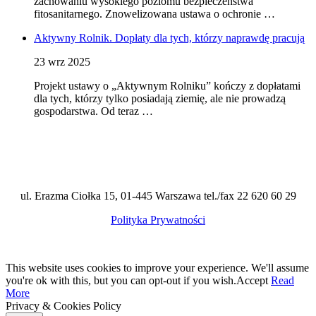
zachowaniu wysokiego poziomu bezpieczeństwa
fitosanitarnego. Znowelizowana ustawa o ochronie …
Aktywny Rolnik. Dopłaty dla tych, którzy naprawdę pracują
23 wrz 2025
Projekt ustawy o „Aktywnym Rolniku” kończy z dopłatami
dla tych, którzy tylko posiadają ziemię, ale nie prowadzą
gospodarstwa. Od teraz …
ul. Erazma Ciołka 15, 01-445 Warszawa tel./fax 22 620 60 29
Polityka Prywatności
This website uses cookies to improve your experience. We'll assume
you're ok with this, but you can opt-out if you wish.
Accept
Read
More
Privacy & Cookies Policy