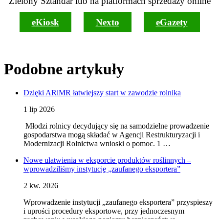
Zielony Sztandar lub na platformach sprzedaży online
eKiosk
Nexto
eGazety
Podobne artykuły
Dzięki ARiMR łatwiejszy start w zawodzie rolnika
1 lip 2026
Młodzi rolnicy decydujący się na samodzielne prowadzenie
gospodarstwa mogą składać w Agencji Restrukturyzacji i
Modernizacji Rolnictwa wnioski o pomoc. 1 …
Nowe ułatwienia w eksporcie produktów roślinnych –
wprowadziliśmy instytucję „zaufanego eksportera”
2 kw. 2026
Wprowadzenie instytucji „zaufanego eksportera” przyspieszy
i uprości procedury eksportowe, przy jednoczesnym