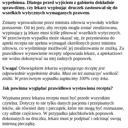
wypełniona. Dlatego przed wyjściem z gabinetu dokładnie
sprawdźmy, czy lekarz wypisując druczek zastosował się do
wszelkich wytycznych wymaganych prawem.
Zmiany wprowadzone przez ministra zdrowia wywołały wielkie
poruszenie. Od tej pory, aby recepta mogła zostać zrealizowana,
wypisujący ją lekarz musi ściśle pilnować wszelkich wytycznych.
W przeciwnym wypadku może okazać się, że przyniesiona do
apteki recepta nie spełnia wymagań określonych przez ministra
zdrowia, co wyeliminuje możliwość jej zrealizowania ze zniżką. Za
prawidłowe wystawienie recepty odpowiada lekarz, a aptekarzowi
nie wolno dokonywać na niej żadnych poprawek.
Uwaga!
Obowiązkiem lekarza wypisującego receptę jest
odpowiednie wypełnienie druku. Musi on też zaznaczyć wielkość
zniżki. W przeciwnym wypadku zapłacimy 100% ceny leku.
Jak powinna wyglądać prawidłowo wystawiona recepta?
Wypisana przez lekarza recepta musi być przede wszystkim
czytelna. Dotyczy to nie tylko danych pacjenta i przepisanych
leków, ale również daty i pieczątek, które nie mogą być rozmazane,
czy odbite częściowo. W przypadku jakichkolwiek poprawek
dokonanych na druczku, lekarz musi je podpisać i odcisnąć swoją
imienną pieczątkę.