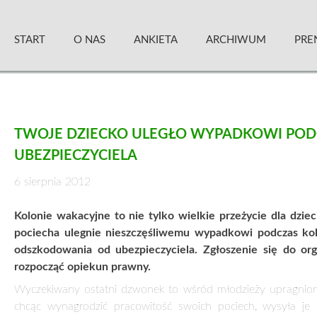
Skip
Zielony Sztandar – Kwartalnik
to
START
O NAS
ANKIETA
ARCHIWUM
PRE
content