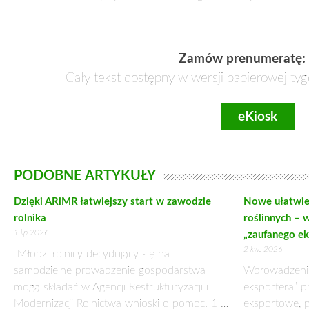
opieki rodzicielskiej sprawia, iż młodzi często czują się swob
do wypadków.
Wakacyjna atmosfera najczęściej popycha nastolatków do pod
dziwią statystyki policji, wskazujące na to, że do najwięks
Chęć zaimponowania koledze czy dziewczynie zazwyczaj końc
zaniedbaniach kadry, której rodzice powierzyli w opiece s
prawnymi wynikającymi z artykułu 160 kodeksu karnego, któr
życia lub uszczerbku na zdrowiu podlega karze pozbawien
wypadku podczas kolonii lub obozu, rodzina poszkodowanego
Jak ubiegać się o odszkodowanie?
Opiekun prawny dziecka jest osobą mogącą ubiegać się o 
podczas wyjazdu. Na organizatorze kolonii ciąży obowiązek
często się zdarza, że większość osób nie jest świadoma prz
pozostawiając klienta bez możliwości domagania się o odszko
Zgłoszenie się do organizatora wyjazdu to pierwszy krok roz
został wypadek do firmy ubezpieczeniowej, w której wykupio
organizator nie dopełnił formalności w tym zakresie, 