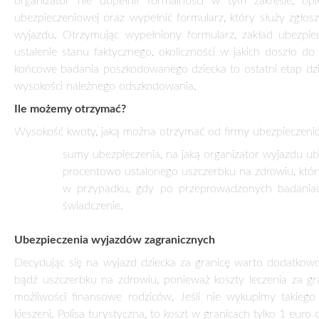
TWOJE DZIECKO ULEGŁO WYPADKOWI POD
UBEZPIECZYCIELA
6 sierpnia 2012
Kolonie wakacyjne to nie tylko wielkie przeżycie dla dzie
pociecha ulegnie nieszczęśliwemu wypadkowi podczas ko
odszkodowania od ubezpieczyciela. Zgłoszenie się do org
rozpocząć opiekun prawny.
Wyczekiwany ostatni dzwonek to wśród młodzieży upragnion
chcąc wynagrodzić pracowitość swoich pociech, wysyła je
najlepszy wariant, zapewniający możliwość nie tylko nawiąza