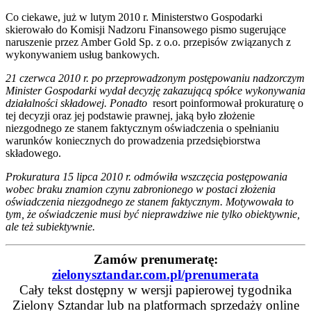
Co ciekawe, już w lutym 2010 r. Ministerstwo Gospodarki
skierowało do Komisji Nadzoru Finansowego pismo sugerujące
naruszenie przez Amber Gold Sp. z o.o. przepisów związanych z
wykonywaniem usług bankowych.
21 czerwca 2010 r. po przeprowadzonym postępowaniu nadzorczym
Minister Gospodarki wydał decyzję zakazującą spółce wykonywania
działalności składowej.
Ponadto
resort poinformował prokuraturę o
tej decyzji oraz jej podstawie prawnej, jaką było złożenie
niezgodnego ze stanem faktycznym oświadczenia o spełnianiu
warunków koniecznych do prowadzenia przedsiębiorstwa
składowego.
Prokuratura 15 lipca 2010 r. odmówiła wszczęcia postępowania
wobec braku znamion czynu zabronionego w postaci złożenia
oświadczenia niezgodnego ze stanem faktycznym. Motywowała to
tym, że oświadczenie musi być nieprawdziwe nie tylko obiektywnie,
ale też subiektywnie
.
Zamów prenumeratę:
zielonysztandar.com.pl/prenumerata
Cały tekst dostępny w wersji papierowej tygodnika
Zielony Sztandar lub na platformach sprzedaży online