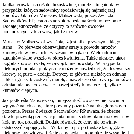
Jabłka, gruszki, czereśnie, brzoskwinie, morele – to gatunki w
przypadku których sadownicy spodziewają się najmniejszej
zbiorów. Jak mówi Mirosław Maliszewski, prezes Związku
Sadowników RP, tegoroczne zbiory będą na średnim poziomie.
Dodaje jednocześnie, że dotyczy to zarówno owoców
pochodzących z krzewów, jak i z drzew.
Mirosław Maliszewski wyjaśnia, iż jest kilka przyczyn takiego
stanu: – Po pierwsze obserwujemy straty z powodu mrozów
zimowych: w kwiatach i wcześniej w pąkach. Wiele odmian i
gatunków słabo weszło w okres kwitnienia. Także niesprzyjająca
pogoda spowodowała, że zawiązki nie powstały. W przypadku
niektórych odmian praktycznie możemy powiedzieć, że drzewa czy
krzewy są puste – dodaje. Dotyczy to głównie niektórych odmian
jabłek i grusz, brzoskwiń, moreli, a nawet czereśni, czyli gatunków i
odmian nie pochodzących z naszej strefy klimatycznej, tylko z
klimatów ciepłych.
Jak podkreśla Maliszewski, mniejsza ilość owoców nie powinna
wpłynąć na ich ceny, które powinny pozostać na ubiegłorocznym
poziomie. Prezes Związku Sadowników RP uważa, że obecne
stawki pozwolą przetrwać plantatorom i sadownikom oraz wejść w
kolejny rok produkcji. Dodaje również, że ceny nie powinny
odstraszyć kupujących. – Widzimy to już po truskawkach, gdzie
niektórzy przewidywali, że te ceny będą astronomicznie wysokie. I