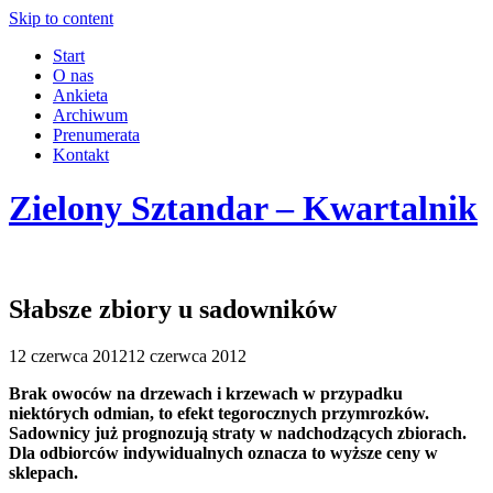
Skip to content
Start
O nas
Ankieta
Archiwum
Prenumerata
Kontakt
Zielony Sztandar – Kwartalnik
Słabsze zbiory u sadowników
12 czerwca 2012
12 czerwca 2012
Brak owoców na drzewach i krzewach w przypadku
niektórych odmian, to efekt tegorocznych przymrozków.
Sadownicy już prognozują straty w nadchodzących zbiorach.
Dla odbiorców indywidualnych oznacza to wyższe ceny w
sklepach.