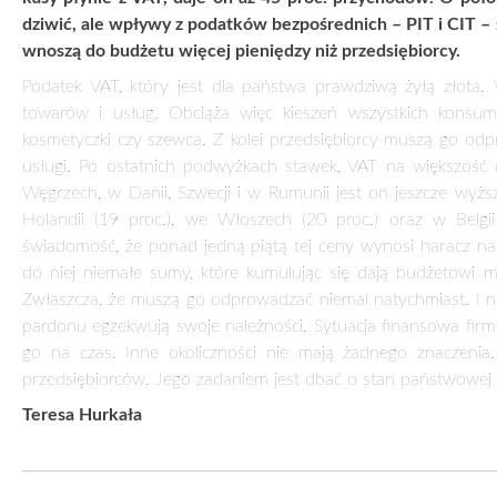
go na czas. Inne okoliczności nie mają żadnego znaczenia. 
przedsiębiorców. Jego zadaniem jest dbać o stan państwowej 
Teresa Hurkała
Zamów prenumeratę:
Cały tekst dostępny w wersji papierowej tyg
eKiosk
PODOBNE ARTYKUŁY
Dbamy o bezpieczną Polskę
Wzmocnienie 
1 lip 2026
2 kw. 2026
Bezpieczeństwo nie rodzi się z deklaracji.
PSL proponuje
Powstaje dzięki decyzjom, inwestycjom i
zastępuje eu