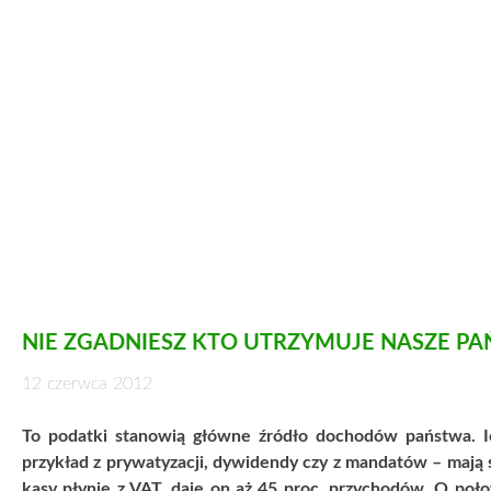
NIE ZGADNIESZ KTO UTRZYMUJE NASZE P
12 czerwca 2012
To podatki stanowią główne źródło dochodów państwa. Ich
przykład z prywatyzacji, dywidendy czy z mandatów – mają
kasy płynie z VAT, daje on aż 45 proc. przychodów. O poł
dziwić, ale wpływy z podatków bezpośrednich – PIT i CIT –
wnoszą do budżetu więcej pieniędzy niż przedsiębiorcy.
Podatek VAT, który jest dla państwa prawdziwą żyłą złota.
towarów i usług. Obciąża więc kieszeń wszystkich konsum
kosmetyczki czy szewca. Z kolei przedsiębiorcy muszą go o
usługi. Po ostatnich podwyżkach stawek, VAT na większość 
Węgrzech, w Danii, Szwecji i w Rumunii jest on jeszcze wyżs
Holandii (19 proc.), we Włoszech (20 proc.) oraz w Belgi
świadomość, że ponad jedną piątą tej ceny wynosi haracz na
do niej niemałe sumy, które kumulując się dają budżetowi 
Zwłaszcza, że muszą go odprowadzać niemal natychmiast. I n
pardonu egzekwują swoje należności. Sytuacja finansowa firm 